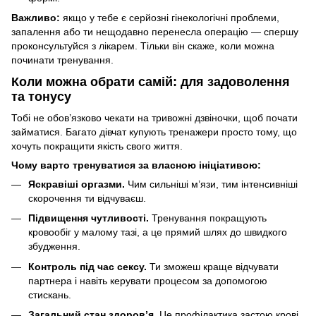
Важливо:
якщо у тебе є серйозні гінекологічні проблеми,
запалення або ти нещодавно перенесла операцію — спершу
проконсультуйся з лікарем. Тільки він скаже, коли можна
починати тренування.
Коли можна обрати самій: для задоволення
та тонусу
Тобі не обов’язково чекати на тривожні дзвіночки, щоб почати
займатися. Багато дівчат купують тренажери просто тому, що
хочуть покращити якість свого життя.
Чому варто тренуватися за власною ініціативою:
Яскравіші оргазми.
Чим сильніші м’язи, тим інтенсивніші
скорочення ти відчуваєш.
Підвищення чутливості.
Тренування покращують
кровообіг у малому тазі, а це прямий шлях до швидкого
збудження.
Контроль під час сексу.
Ти зможеш краще відчувати
партнера і навіть керувати процесом за допомогою
стискань.
Загальний стан здоров’я.
Це профілактика застою крові