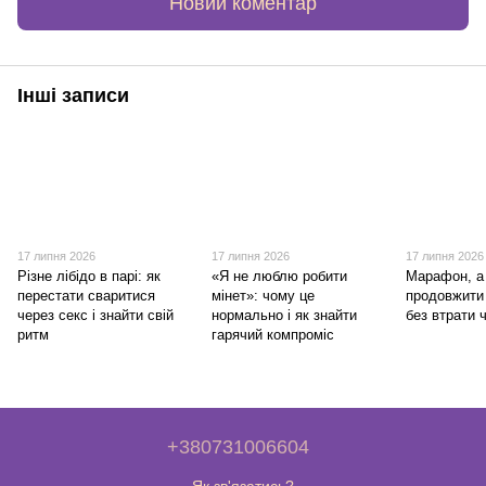
Новий коментар
Інші записи
17 липня 2026
17 липня 2026
17 липня 2026
Різне лібідо в парі: як
«Я не люблю робити
Марафон, а 
перестати сваритися
мінет»: чому це
продовжити 
через секс і знайти свій
нормально і як знайти
без втрати 
ритм
гарячий компроміс
+380731006604