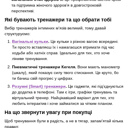
та підтримка жіночого здоров’я в довгостроковій
перспективі.
Які бувають тренажери та що обрати тобі
Вибір тренажерів інтимних м'язів великий, тому давай
структуруємо:
Вагінальні кульки
.
Це кульки з різною вагою всередині.
Ти просто вставляєш їх і намагаєшся втримати під час
ходьби або хатніх справ. Ідеально для тих, хто хоче
ліниве тренування.
Пневматичні тренажери Кегеля.
Вони мають манометр
(шкалу), який показує силу твого стискання. Це круто, бо
ти бачиш свій прогрес у цифрах.
Розумні (Smart) тренажери
.
Це гаджети, які під’єднуються
до додатка в телефоні. Там є ігри, графіки тренувань та
віртуальний тренер. Найцікавіший варіант для тих, хто
любить інтерактив і хоче займатися за чітким планом.
На що звернути увагу при покупці
Щоб тренування були в радість, а не в тягар, запам'ятай кілька
правил: