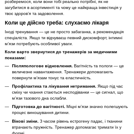
розберемося, коли вони тобі реально потрібні, як не
загубитися в асортименті та чому це найкраща інвестиція у
твоє здоров’я та задоволення.
Коли це дійсно треба: слухаємо лікаря
Іноді тренування — це не просто забаганка, а рекомендація
спеціаліста. Якщо ти відчуваєш певний дискомфорт, інтимні
м’язи потребують особливої уваги.
Коли варто звернутися до тренажерів за медичними
показами:
Післяпологове відновлення.
Вагітність та пологи — це
величезне навантаження. Тренажери допомагають
повернути м’язам тонус та еластичність.
Профілактика та лікування нетримання.
Якщо під час
сміху чи чхання стаються несподіванки — це сигнал, що
м’язи тазового дна ослабли.
Підготовка до вагітності.
Міцні м’язи значно полегшують
процес виношування дитини.
Вікові зміни.
З часом рівень естрогену падає, і тканини
втрачають пружність. Тренажер допомагає тримати їх у
формі.