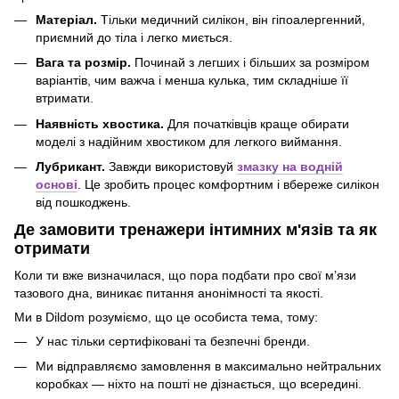
Матеріал.
Тільки медичний силікон, він гіпоалергенний,
приємний до тіла і легко миється.
Вага та розмір.
Починай з легших і більших за розміром
варіантів, чим важча і менша кулька, тим складніше її
втримати.
Наявність хвостика.
Для початківців краще обирати
моделі з надійним хвостиком для легкого виймання.
Лубрикант.
Завжди використовуй
змазку на водній
основі
. Це зробить процес комфортним і вбереже силікон
від пошкоджень.
Де замовити тренажери інтимних м'язів та як
отримати
Коли ти вже визначилася, що пора подбати про свої м’язи
тазового дна, виникає питання анонімності та якості.
Ми в Dildom розуміємо, що це особиста тема, тому:
У нас тільки сертифіковані та безпечні бренди.
Ми відправляємо замовлення в максимально нейтральних
коробках — ніхто на пошті не дізнається, що всередині.