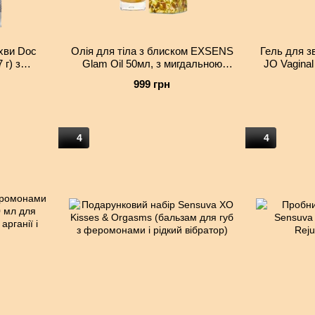
хви Doc
Олія для тіла з блиском EXSENS
Гель для з
 г) з
Glam Oil 50мл, з мигдальною
JO Vaginal
ао, кориці
олією, без парабенів і
мл) з 
999 грн
феноксіетанолу
віб
4
4