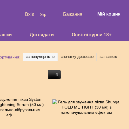
Мій кошик
Вхід
Бажання
Укр
рашки
Доглядати
Освітні курси 18+
за популярністю
спочатку дешевше
за назвою
ортування:
4