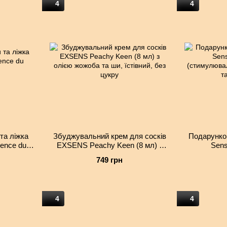
4
4
та ліжка
Збуджувальний крем для сосків
Подарунков
sence du
EXSENS Peachy Keen (8 мл) з
Sens
олією жожоба та ши, їстівний, без
(стимулюв
749 грн
цукру
губ
4
4