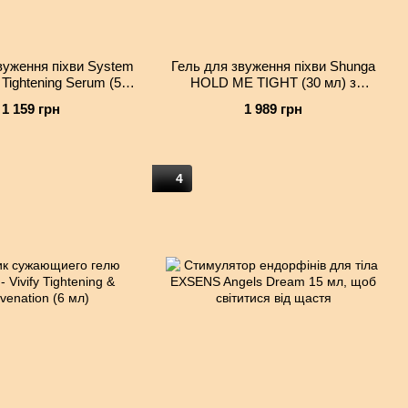
вуження піхви System
Гель для звуження піхви Shunga
 Tightening Serum (50
HOLD ME TIGHT (30 мл) з
охолоджувально-
накопичувальним ефектом
1 159 грн
1 989 грн
рувальним еф.
4