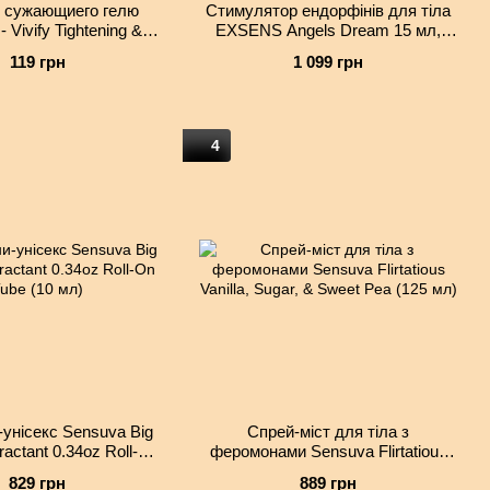
 сужающиего гелю
Cтимулятор ендорфінів для тіла
 Vivify Tightening &
EXSENS Angels Dream 15 мл,
venation (6 мл)
щоб світитися від щастя
119 грн
1 099 грн
4
унісекс Sensuva Big
Спрей-міст для тіла з
tractant 0.34oz Roll-On
феромонами Sensuva Flirtatious
ube (10 мл)
Vanilla, Sugar, & Sweet Pea (125
829 грн
889 грн