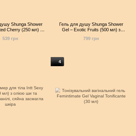
душу Shunga Shower
Гель для душу Shunga Shower
ted Cherry (250 мл) з
Gel – Exotic Fruits (500 мл) з
оліями та вітаміном Е
рослинними оліями та вітаміном Е
539 грн
799 грн
4