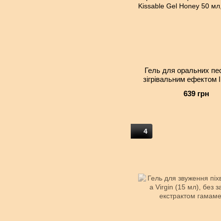
Гель для оральних пес
зігрівальним ефектом 
Me Kissable Gel Honey 
639 грн
цукру
4