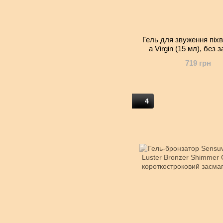
Гель для звуження піхви
a Virgin (15 мл), без з
екстрактом гамаме
719 грн
4