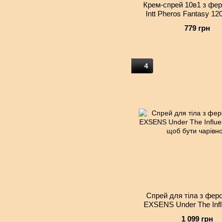
Крем-спрей 10в1 з фе
Intt Pheros Fantasy 12
волосся й тіла з оліями 
779 грн
кокоса
4
Спрей для тіла з фер
EXSENS Under The Infl
мл, щоб бути чарі
1 099 грн