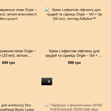
вуження піхви Orgie –
Крем з ефектом ліфтингу для
n (15 мл), зв’язні
грудей та сідниць Orgie – Vol + Up
вості без сухості
(50 мл), пептид Adifyline™
699 грн
999 грн
4