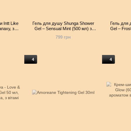
 Intt Like
Гель для душу Shunga Shower
Гель для 
апаху, з
Gel – Sensual Mint (500 мл) з
Gel – Fros
лісу
рослинними оліями та вітаміном Е
рослинними 
799 грн
4
4