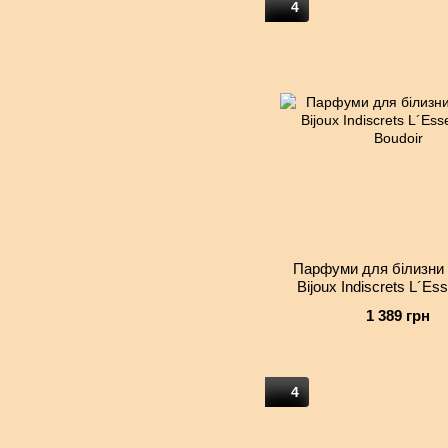
4
Парфуми для білизни 
Bijoux Indiscrets L´Es
Boudoir
1 389 грн
4