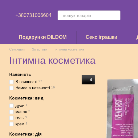
Перейти до основного контенту
+380731006604
Подарунки DILDOM
Секс іграшки
Секс-шоп
Змастити
Інтимна косметика
Інтимна косметика
Наявність
4
В наявності
27
Немає в наявності
16
Косметика: вид
духи
1
масло
2
гель
3
крем
1
Косметика: дія