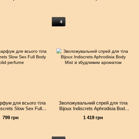
мл)
4
рфум для всього тіла
Зволожувальний спрей для тіла
iscrets Slow Sex Full
Bijoux Indiscrets Aphrodisia Body
 solid perfume
Mist зі збудливим ароматом
799 грн
1 419 грн