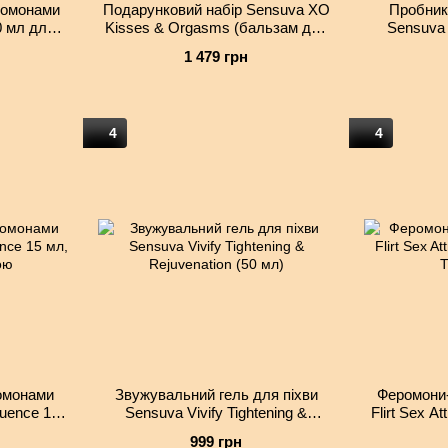
ромонами
Подарунковий набір Sensuva XO
Пробник
0 мл для
Kisses & Orgasms (бальзам для
Sensuva -
арганії і
губ з феромонами і рідкий
Reju
1 479 грн
вібратор)
4
4
омонами
Звужувальний гель для піхви
Феромони-
uence 15
Sensuva Vivify Tightening &
Flirt Sex At
вною
Rejuvenation (50 мл)
T
999 грн