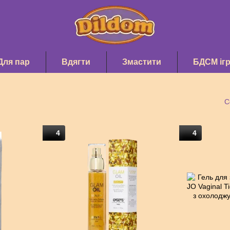
Для пар
Вдягти
Змастити
БДСМ іг
С
4
4