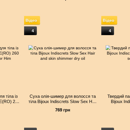
Відео
Відео
4
4
я тіла із
Суха олія-шимер для волосся та
Твердий па
E(RO) 260
тіла Bijoux Indiscrets Slow Sex Hair
Bijoux Ind
or Him
and skin shimmer dry oil
Body
769 грн