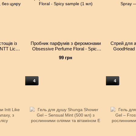
тощів із
Пробник парфумів з феромонами
Спрей для а
INTT Lick
Obsessive Perfume Floral - Spicy
GoodHead 
50 мл, без
sample (1 мл)
Str
99 грн
4
4