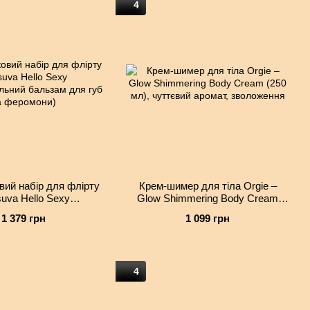
4
ий набір для флірту
Крем-шимер для тіла Orgie –
uva Hello Sexy
Glow Shimmering Body Cream
альний бальзам для
(250 мл), чуттєвий аромат,
1 379 грн
1 099 грн
 та феромони)
зволоження
4