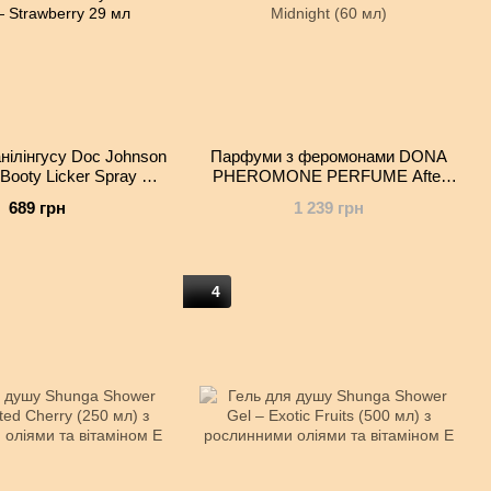
нілінгусу Doc Johnson
Парфуми з феромонами DONA
Booty Licker Spray —
PHEROMONE PERFUME After
awberry 29 мл
Midnight (60 мл)
689 грн
1 239 грн
4