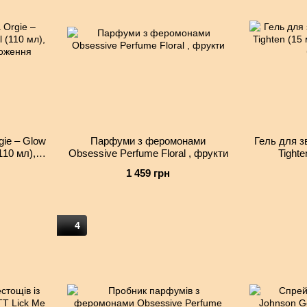
gie – Glow
Парфуми з феромонами
Гель для з
110 мл),
Obsessive Perfume Floral , фрукти
Tighte
ложення
власти
1 459 грн
4