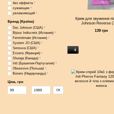
без эффекта
1
сужающее
4
увлажняющий
1
Крем для звуження пі
Бренд (Країна)
Johnson Reverse (7
екстрактами імбиру, как
Doc Johnson (США)
2
139 грн
та перцю
Bijoux Indiscrets (Испания)
4
Femintimate (Испания)
1
System JO (США)
2
Sensuva (США)
7
4
Exsens (Франция)
4
Shunga (Канада)
4
Intt (Бразилия-Португалия)
3
Obsessive (Польша)
1
Boners (Нидерланды)
2
Ціна, грн
Від Ціна, грн
До Ціна, грн
ОК