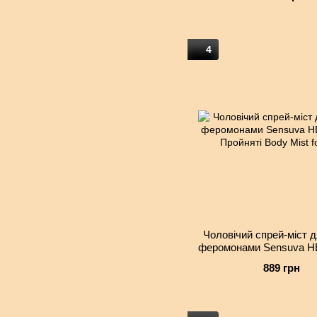
4
Чоловічий спрей-міст дл
феромонами Sensuva H
Пройняті Body Mist f
889 грн