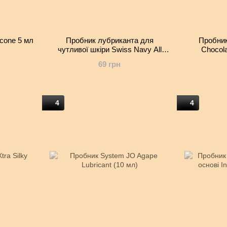
icone 5 мл
Пробник лубриканта для
Пробник
чутливої шкіри Swiss Navy All
Chocola
Natural 5 мл
69 грн
4
4