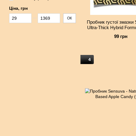
Ціна, грн
Від Ціна, грн
До Ціна, грн
ОК
Пробник густої змазки 
Ultra-Thick Hybrid Form
99 грн
4