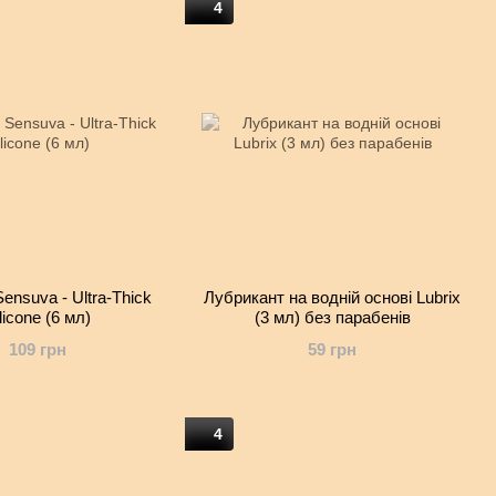
4
ensuva - Ultra-Thick
Лубрикант на водній основі Lubrix
licone (6 мл)
(3 мл) без парабенів
109 грн
59 грн
4