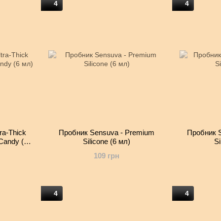
4
4
ra-Thick
Пробник Sensuva - Premium
Пробник S
Candy (6
Silicone (6 мл)
Si
109 грн
4
4