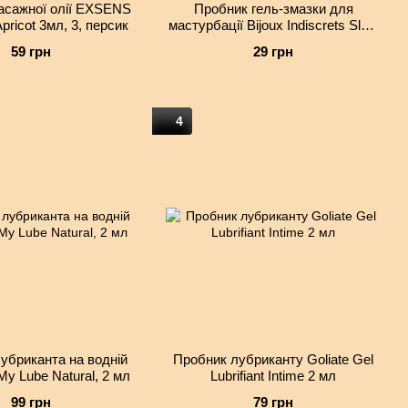
асажної олії EXSENS
Пробник гель-змазки для
Apricot 3мл, 3, персик
мастурбації Bijoux Indiscrets Slow
Sex Finger play gel
59 грн
29 грн
4
убриканта на водній
Пробник лубриканту Goliate Gel
 My Lube Natural, 2 мл
Lubrifiant Intime 2 мл
99 грн
79 грн