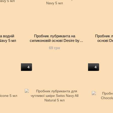
а водній
Пробник лубриканта на
Пробник л
Navy 5 мл
силиконовій основі Desire by
основі D
Swiss Navy 5 мл
Che
69 грн
4
4