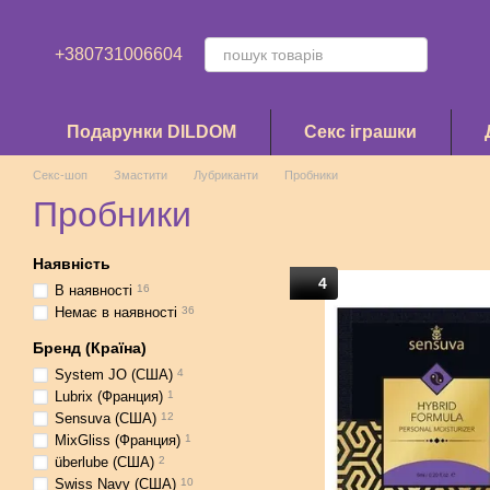
Перейти до основного контенту
+380731006604
Подарунки DILDOM
Секс іграшки
Секс-шоп
Змастити
Лубриканти
Пробники
Пробники
Наявність
4
В наявності
16
Немає в наявності
36
Бренд (Країна)
System JO (США)
4
Lubrix (Франция)
1
Sensuva (США)
12
MixGliss (Франция)
1
überlube (США)
2
Swiss Navy (США)
10