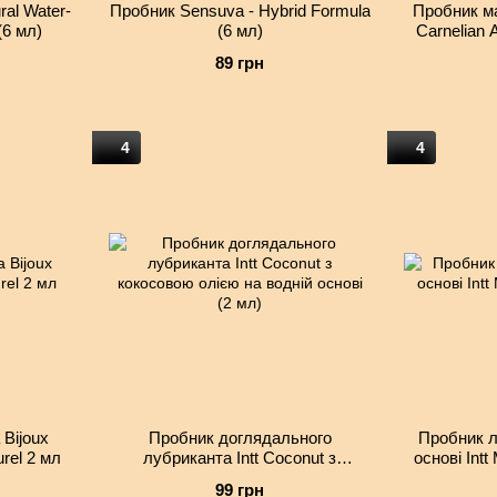
al Water-
Пробник Sensuva - Hybrid Formula
Пробник м
(6 мл)
(6 мл)
Carnelian 
89 грн
4
4
Bijoux
Пробник доглядального
Пробник л
urel 2 мл
лубриканта Intt Coconut з
основі Intt
кокосовою олією на водній основі
99 грн