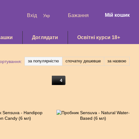
Мій кошик
Вхід
Бажання
Укр
рашки
Доглядати
Освітні курси 18+
за популярністю
спочатку дешевше
за назвою
ортування:
4