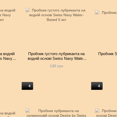
а водній
Пробник густого лубриканта на
Пробник S
ss Navy
водній основі Swiss Navy Water-
 мл
Based 5 мл
149 грн
4
4