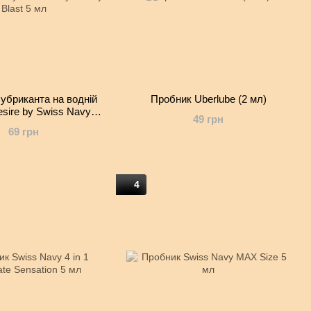
убриканта на водній
Пробник Uberlube (2 мл)
esire by Swiss Navy
49 грн
rry Blast 5 мл
69 грн
4