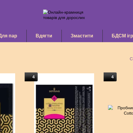
Для пар
Вдягти
Змастити
БДСМ іг
С
4
4