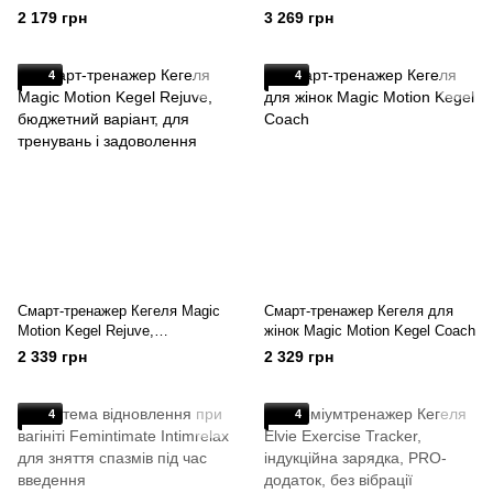
вантажів, анатомічно
форма, для тренувань і
2 179 грн
3 269 грн
правильний
задоволення
4
4
Смарт-тренажер Кегеля Magic
Смарт-тренажер Кегеля для
Motion Kegel Rejuve,
жінок Magic Motion Kegel Coach
бюджетний варіант, для
2 339 грн
2 329 грн
тренувань і задоволення
4
4