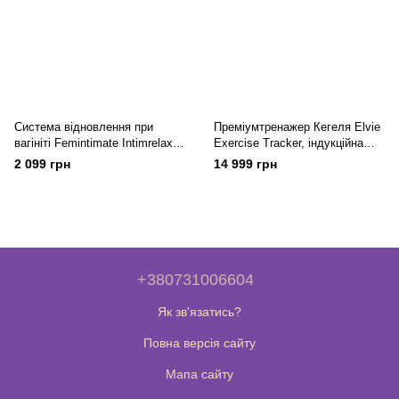
Система відновлення при
Преміумтренажер Кегеля Elvie
вагініті Femintimate Intimrelax
Exercise Tracker, індукційна
для зняття спазмів під час
зарядка, PRO-додаток, без
2 099 грн
14 999 грн
введення
вібрації
+380731006604
Як зв'язатись?
Повна версія сайту
Мапа сайту