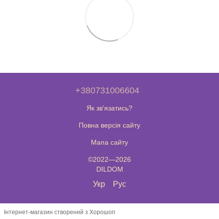
+380731006604
Як зв'язатись?
Повна версія сайту
Мапа сайту
©2022—2026
DILDOM
Укр
Рус
Інтернет-магазин створений з Хорошоп