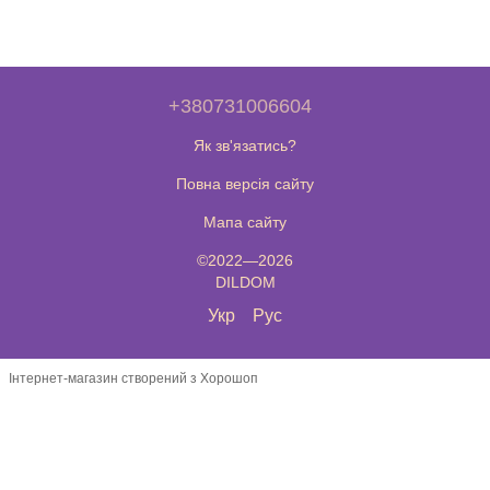
+380731006604
Як зв'язатись?
Повна версія сайту
Мапа сайту
©2022—2026
DILDOM
Укр
Рус
Інтернет-магазин створений з Хорошоп