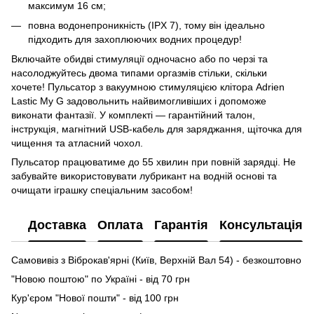
максимум 16 см;
повна водонепроникність (IPX 7), тому він ідеально
підходить для захоплюючих водних процедур!
Включайте обидві стимуляції одночасно або по черзі та
насолоджуйтесь двома типами оргазмів стільки, скільки
хочете! Пульсатор з вакуумною стимуляцією клітора Adrien
Lastic My G задовольнить найвимогливіших і допоможе
виконати фантазії. У комплекті — гарантійний талон,
інструкція, магнітний USB-кабель для заряджання, щіточка для
чищення та атласний чохол.
Пульсатор працюватиме до 55 хвилин при повній зарядці. Не
забувайте використовувати лубрикант на водній основі та
очищати іграшку спеціальним засобом!
Доставка
Оплата
Гарантія
Консультація
Самовивіз з Віброкав'ярні (Київ, Верхній Вал 54) - безкоштовно
"Новою поштою" по Україні - від 70 грн
Кур'єром "Нової пошти" - від 100 грн