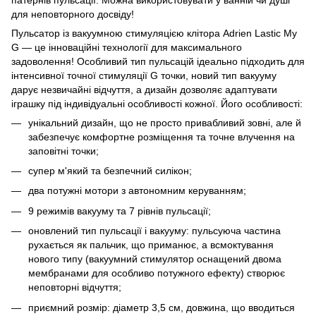
для неповторного досвіду!
Пульсатор із вакуумною стимуляцією клітора Adrien Lastic My
G — це інноваційні технології для максимального
задоволення! Особливий тип пульсацій ідеально підходить для
інтенсивної точної стимуляції G точки, новий тип вакууму
дарує незвичайні відчуття, а дизайн дозволяє адаптувати
іграшку під індивідуальні особливості кожної. Його особливості:
унікальний дизайн, що не просто привабливий зовні, але й
забезпечує комфортне розміщення та точне влучення на
заповітні точки;
супер м'який та безпечний силікон;
два потужні мотори з автономним керуванням;
9 режимів вакууму та 7 рівнів пульсації;
оновлений тип пульсації і вакууму: пульсуюча частина
рухається як пальчик, що приманює, а всмоктування
нового типу (вакуумний стимулятор оснащений двома
мембранами для особливо потужного ефекту) створює
неповторні відчуття;
приємний розмір: діаметр 3,5 см, довжина, що вводиться