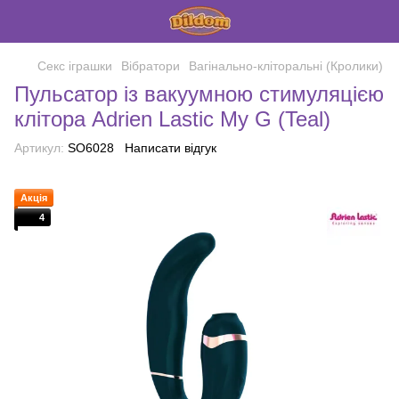
Секс іграшки
Вібратори
Вагінально-кліторальні (Кролики)
Пульсатор із вакуумною стимуляцією
клітора Adrien Lastic My G (Teal)
Артикул:
SO6028
Написати відгук
Акція
4