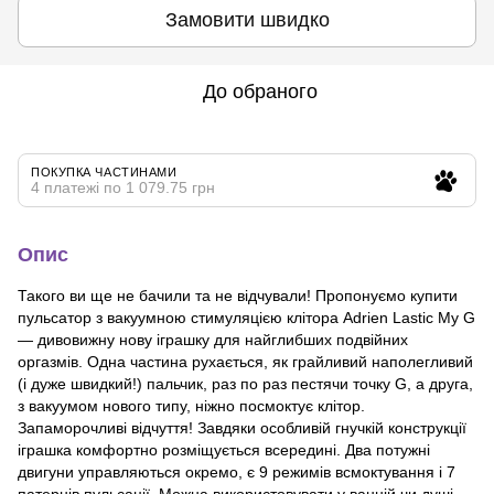
Замовити швидко
До обраного
ПОКУПКА ЧАСТИНАМИ
4 платежі по 1 079.75 грн
Опис
Такого ви ще не бачили та не відчували! Пропонуємо купити
пульсатор з вакуумною стимуляцією клітора Adrien Lastic My G
— дивовижну нову іграшку для найглибших подвійних
оргазмів. Одна частина рухається, як грайливий наполегливий
(і дуже швидкий!) пальчик, раз по раз пестячи точку G, а друга,
з вакуумом нового типу, ніжно посмоктує клітор.
Запаморочливі відчуття! Завдяки особливій гнучкій конструкції
іграшка комфортно розміщується всередині. Два потужні
двигуни управляються окремо, є 9 режимів всмоктування і 7
патернів пульсації. Можна використовувати у ванній чи душі