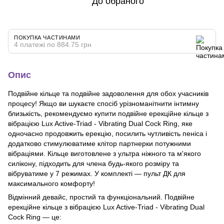
До обраного
ПОКУПКА ЧАСТИНАМИ
4 платежі по 884.75 грн
Опис
Подвійне кільце та подвійне задоволення для обох учасників
процесу! Якщо ви шукаєте спосіб урізноманітнити інтимну
близькість, рекомендуємо купити подвійне ерекційне кільце з
вібрацією Lux Active-Triad - Vibrating Dual Cock Ring, яке
одночасно продовжить ерекцію, посилить чутливість пеніса і
додатково стимулюватиме клітор партнерки потужними
вібраціями. Кільце виготовлене з ультра ніжного та м'якого
силікону, підходить для члена будь-якого розміру та
вібруватиме у 7 режимах. У комплекті — пульт ДК для
максимального комфорту!
Відмінний девайс, простий та функціональний. Подвійне
ерекційне кільце з вібрацією Lux Active-Triad - Vibrating Dual
Cock Ring — це: