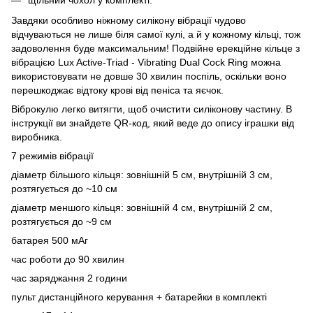
щільний чохол у комплекті.
Завдяки особливо ніжному силікону вібрації чудово
відчуваються не лише біля самої кулі, а й у кожному кільці, тож
задоволення буде максимальним! Подвійне ерекційне кільце з
вібрацією Lux Active-Triad - Vibrating Dual Cock Ring можна
використовувати не довше 30 хвилин поспіль, оскільки воно
перешкоджає відтоку крові від пеніса та яєчок.
Віброкулю легко витягти, щоб очистити силіконову частину. В
інструкції ви знайдете QR-код, який веде до опису іграшки від
виробника.
7 режимів вібрації
діаметр більшого кільця: зовнішній 5 см, внутрішній 3 см,
розтягується до ~10 см
діаметр меншого кільця: зовнішній 4 см, внутрішній 2 см,
розтягується до ~9 см
батарея 500 мАг
час роботи до 90 хвилин
час заряджання 2 години
пульт дистанційного керування + батарейки в комплекті