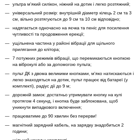
ультра м'який силікон, ніжний на дотик і легко розтяжний;
універсальний розмір: внутрішній діаметр кілець 2 см та 3
см, вільно розтягуються до 9 см та 10 см відповідно;
надягається одночасно на яєчка та пеніс для посилення
чутливості та продовження ерекції;
ущільнена частина у районі вібрації для щільного
прилягання до клітора;
7 потужних режимів вібрації, що перемикаються кнопкою
на віброкулі або за допомогою пульта;
пульт ДК з двома великими кнопками, м'яко натискаються і
легко знаходяться на дотик, пульт працює від батареї (у
комплекті), радіус дії до 9 м;
дорожній замок: достатньо утримувати кнопку на кулі
протягом 4 секунд, і кнопка буде заблокована, щоб
уникнути випадкового включення;
працюватиме до 90 хвилин без перерви!
магнітний зарядний кабель, на зарядку знадобиться 2
години;