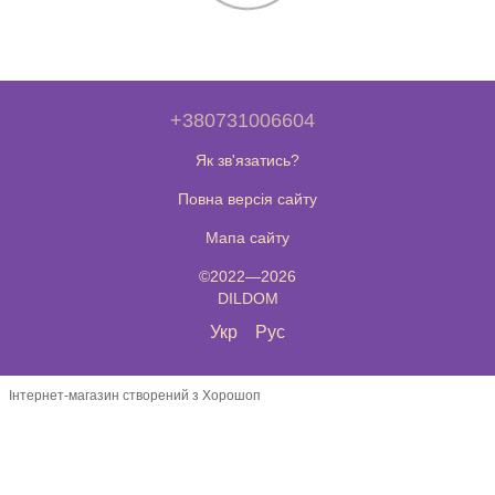
+380731006604
Як зв'язатись?
Повна версія сайту
Мапа сайту
©2022—2026
DILDOM
Укр
Рус
Інтернет-магазин створений з Хорошоп