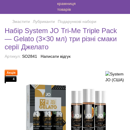
Змастити
Лубриканти
Подарункові набори
Набір System JO Tri-Me Triple Pack
— Gelato (3×30 мл) три різні смаки
серії Джелато
Артикул:
SO2841
Написати відгук
Акція
4