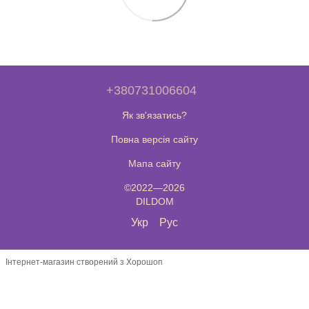
+380731006604
Як зв'язатись?
Повна версія сайту
Мапа сайту
©2022—2026
DILDOM
Укр
Рус
Інтернет-магазин створений з Хорошоп