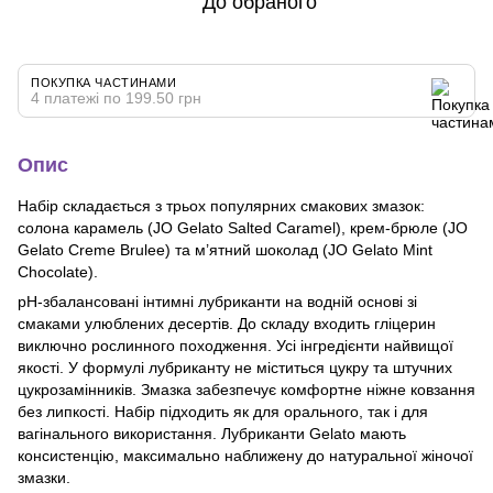
До обраного
ПОКУПКА ЧАСТИНАМИ
4 платежі по 199.50 грн
Опис
Набір складається з трьох популярних смакових змазок:
солона карамель (JO Gelato Salted Caramel), крем-брюле (JO
Gelato Creme Brulee) та м’ятний шоколад (JO Gelato Mint
Chocolate).
рH-збалансовані інтимні лубриканти на водній основі зі
смаками улюблених десертів. До складу входить гліцерин
виключно рослинного походження. Усі інгредієнти найвищої
якості. У формулі лубриканту не міститься цукру та штучних
цукрозамінників. Змазка забезпечує комфортне ніжне ковзання
без липкості. Набір підходить як для орального, так і для
вагінального використання. Лубриканти Gelato мають
консистенцію, максимально наближену до натуральної жіночої
змазки.