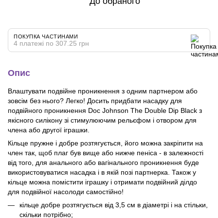
До обраного
ПОКУПКА ЧАСТИНАМИ
4 платежі по 307.25 грн
Опис
Влаштувати подвійне проникнення з одним партнером або
зовсім без нього? Легко! Досить придбати насадку для
подвійного проникнення Doc Johnson The Double Dip Black з
якісного силікону зі стимулюючим рельєфом і отвором для
члена або другої іграшки.
Кільце пружне і добре розтягується, його можна закріпити на
член так, щоб плаг був вище або нижче пеніса - в залежності
від того, для анального або вагінального проникнення буде
використовуватися насадка і в якій позі партнерка. Також у
кільце можна помістити іграшку і отримати подвійний ділдо
для подвійної насолоди самостійно!
кільце добре розтягується від 3,5 см в діаметрі і на стільки,
скільки потрібно;