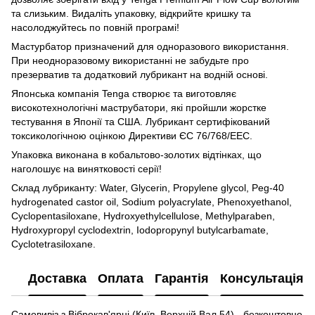
та слизьким. Видаліть упаковку, відкрийте кришку та
насолоджуйтесь по повній програмі!
Мастурбатор призначений для одноразового використання.
При неодноразовому використанні не забудьте про
презерватив та додатковий лубрикант на водній основі.
Японська компанія Tenga створює та виготовляє
високотехнологічні маструбатори, які пройшли жорстке
тестування в Японії та США. Лубрикант сертифікований
токсикологічною оцінкою Директиви ЄС 76/768/EEC.
Упаковка виконана в кобальтово-золотих відтінках, що
наголошує на винятковості серії!
Склад лубриканту: Water, Glycerin, Propylene glycol, Peg-40
hydrogenated castor oil, Sodium polyacrylate, Phenoxyethanol,
Cyclopentasiloxane, Hydroxyethylcellulose, Methylparaben,
Hydroxypropyl cyclodextrin, Iodopropynyl butylcarbamate,
Cyclotetrasiloxane.
Доставка
Оплата
Гарантія
Консультація
Самовивіз з Віброкав'ярні (Київ, Верхній Вал 54) - безкоштовно