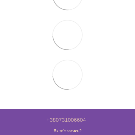
+380731006604
Як зв'язатись?