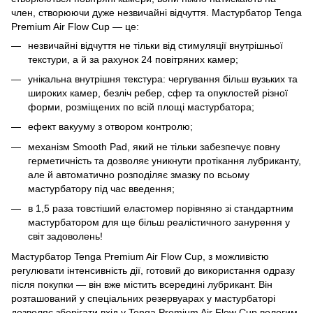
член, створюючи дуже незвичайні відчуття. Мастурбатор Tenga
Premium Air Flow Cup — це:
незвичайні відчуття не тільки від стимуляції внутрішньої
текстури, а й за рахунок 24 повітряних камер;
унікальна внутрішня текстура: чергування більш вузьких та
широких камер, безліч ребер, сфер та опуклостей різної
форми, розміщених по всій площі мастурбатора;
ефект вакууму з отвором контролю;
механізм Smooth Pad, який не тільки забезпечує повну
герметичність та дозволяє уникнути протікання лубриканту,
але й автоматично розподіляє змазку по всьому
мастурбатору під час введення;
в 1,5 раза товстіший еластомер порівняно зі стандартним
мастурбатором для ще більш реалістичного занурення у
світ задоволень!
Мастурбатор Tenga Premium Air Flow Cup, з можливістю
регулювати інтенсивність дії, готовий до використання одразу
після покупки — він вже містить всередині лубрикант. Він
розташований у спеціальних резервуарах у мастурбаторі
дозволяє зберігати вхід у Tenga Premium Air Flow Cup вологим