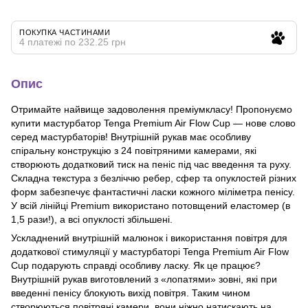
ПОКУПКА ЧАСТИНАМИ
4 платежі по 232.25 грн
Опис
Отримайте найвище задоволення преміумкласу! Пропонуємо
купити мастурбатор Tenga Premium Air Flow Cup — нове слово
серед мастурбаторів! Внутрішній рукав має особливу
спіральну конструкцію з 24 повітряними камерами, які
створюють додатковий тиск на пеніс під час введення та руху.
Складна текстура з безліччю ребер, сфер та опуклостей різних
форм забезпечує фантастичні ласки кожного міліметра пенісу.
У всій лінійці Premium використано потовщений еластомер (в
1,5 рази!), а всі опуклості збільшені.
Ускладнений внутрішній малюнок і використання повітря для
додаткової стимуляції у мастурбаторі Tenga Premium Air Flow
Cup подарують справді особливу ласку. Як це працює?
Внутрішній рукав виготовлений з «лопатями» зовні, які при
введенні пенісу блокують вихід повітря. Таким чином
створюються повітряні камери, вони ніжно натискають на