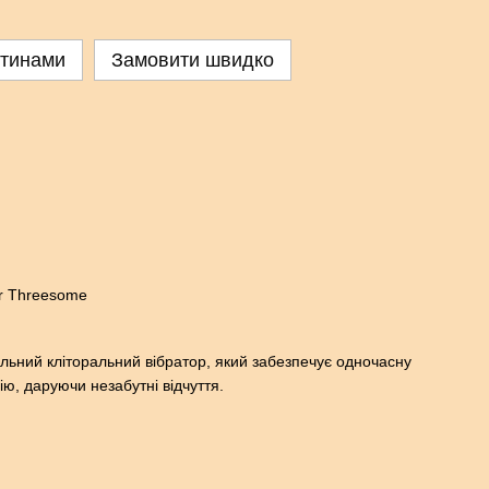
стинами
Замовити швидко
er Threesome
альний кліторальний вібратор, який забезпечує одночасну
ію, даруючи незабутні відчуття.