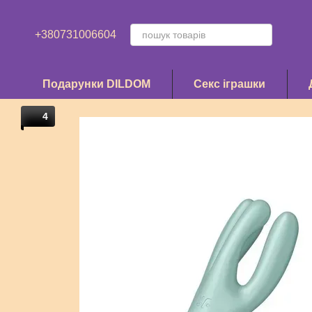
Перейти до основного контенту
+380731006604
Подарунки DILDOM
Секс іграшки
4