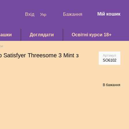
Мій кошик
Вхід
Бажання
Укр
рашки
Доглядати
Освітні курси 18+
ри
 Satisfyer Threesome 3 Mint з
Артикул
SO6102
В бажання