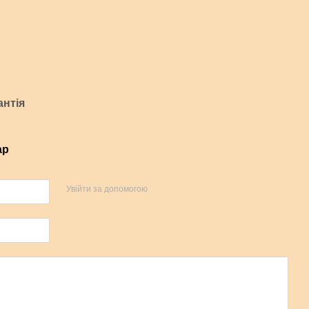
антія
ар
Увійти за допомогою