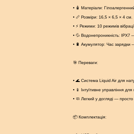
• 🧴 Матеріали: Гіпоалергенни
• 📏 Розміри: 16,5 × 6,5 × 4 см.
• ⚡ Режими: 10 режимів вібрації
• 💦 Водонепроникність: IPX7 
• 🔋 Акумулятор: Час зарядки 
🎯 Переваги:
• 🌊 Система Liquid Air для на
• 📱 Інтуїтивне управління для
• 🧼 Легкий у догляді — прост
📦 Комплектація: