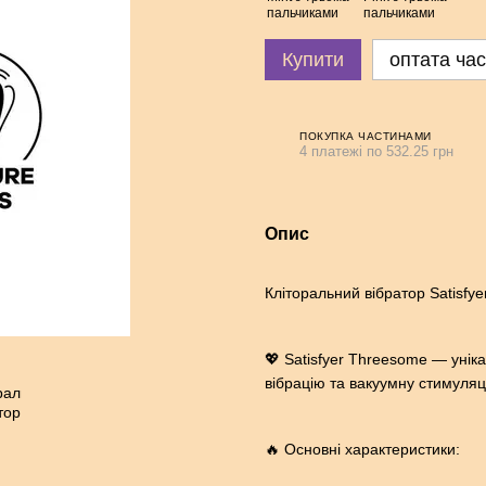
Купити
оптата ча
ПОКУПКА ЧАСТИНАМИ
4 платежі по 532.25 грн
Опис
Кліторальний вібратор Satisfy
💖 Satisfyer Threesome — унік
вібрацію та вакуумну стимуляц
🔥 Основні характеристики: