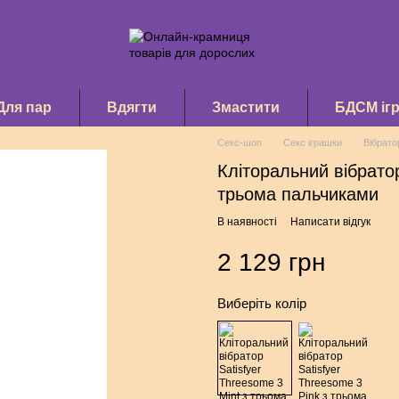
Для пар
Вдягти
Змастити
БДСМ іг
Секс-шоп
Секс іграшки
Вібрато
Кліторальний вібратор
трьома пальчиками
В наявності
Написати відгук
2 129 грн
Виберіть колір