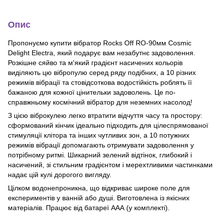
Опис
Пропонуємо купити вібратор Rocks Off RO-90мм Cosmic
Delight Electra, який подарує вам незабутнє задоволення.
Розкішне сяйво та м'який градієнт насичених кольорів
виділяють цю вібропулю серед ряду подібних, а 10 різних
режимів вібрації та стовідсоткова водостійкість роблять її
бажаною для кожної цінительки задоволень. Це по-
справжньому космічний вібратор для неземних насолод!
З цією віброкулею легко втратити відчуття часу та простору:
сформований кінчик ідеально підходить для цілеспрямованої
стимуляції клітора та інших чутливих зон, а 10 потужних
режимів вібрації допомагають отримувати задоволення у
потрібному ритмі. Шикарний зелений відтінок, глибокий і
насичений, зі стильним градієнтом і мерехтливими частинками
надає цій кулі дорогого вигляду.
Цілком водонепроникна, що відкриває широке поле для
експериментів у ванній або душі. Виготовлена із якісних
матеріалів. Працює від батареї ААА (у комплекті).