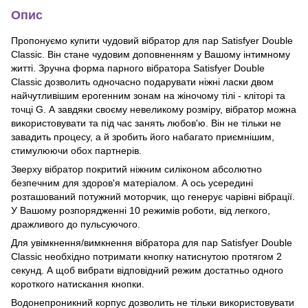
Опис
Пропонуємо купити чудовий вібратор для пар Satisfyer Double
Classic. Він стане чудовим доповненням у Вашому інтимному
житті. Зручна форма парного вібратора Satisfyer Double
Classic дозволить одночасно подарувати ніжні ласки двом
найчутливішим ерогенним зонам на жіночому тілі - кліторі та
точці G. А завдяки своєму невеликому розміру, вібратор можна
використовувати та під час занять любов'ю. Він не тільки не
завадить процесу, а й зробить його набагато приємнішим,
стимулюючи обох партнерів.
Зверху вібратор покритий ніжним силіконом абсолютно
безпечним для здоров'я матеріалом. А ось усередині
розташований потужний моторчик, що генерує чарівні вібрації.
У Вашому розпорядженні 10 режимів роботи, від легкого,
дражливого до пульсуючого.
Для увімкнення/вимкнення вібратора для пар Satisfyer Double
Classic необхідно потримати кнопку натиснутою протягом 2
секунд. А щоб вибрати відповідний режим достатньо одного
короткого натискання кнопки.
Водонепроникний корпус дозволить не тільки використовувати