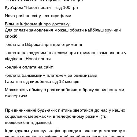
Кур'єром "Нової пошти" - від 100 грн
Nova post по світу - за тирифами
Більше інформації про доставку
Для оплати замовлення можеш обрати найбільш зручний
спосіб:
-оплата в Віброкав'ярні при отриманні
-оплата накладеним платежем при отриманні замовлення у
відділенні Нової пошти
-онлайн оплата на сайті
-оплата банківським платежем за реквізитами
Гарантія від виробника від 12 місяців
Можливість обміну в разі виробничого браку за висновками
експертизи
При виникненні будь-яких питинь звертайся до нас у наших
соціальних мережах чи в телефонному режимі (тг,
повідомлення, дзвінок).
Індивідуальну консультацію проводить власниця магазину з
вищою медичною освітою, щоб ви обрали саме те, що вам