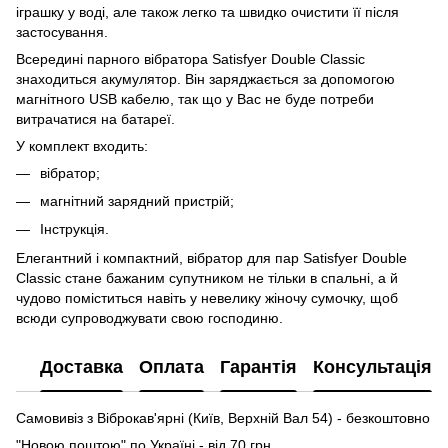
іграшку у воді, але також легко та швидко очистити її після
застосування.
Всередині парного вібратора Satisfyer Double Classic
знаходиться акумулятор. Він заряджається за допомогою
магнітного USB кабелю, так що у Вас не буде потреби
витрачатися на батареї.
У комплект входить:
вібратор;
магнітний зарядний пристрій;
Інструкція.
Елегантний і компактний, вібратор для пар Satisfyer Double
Classic стане бажаним супутником не тільки в спальні, а й
чудово поміститься навіть у невелику жіночу сумочку, щоб
всюди супроводжувати свою господиню.
Доставка
Оплата
Гарантія
Консультація
Самовивіз з Віброкав'ярні (Київ, Верхній Вал 54) - безкоштовно
"Новою поштою" по Україні - від 70 грн