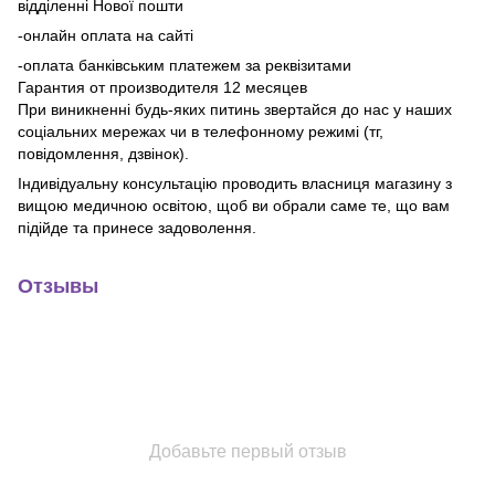
відділенні Нової пошти
-онлайн оплата на сайті
-оплата банківським платежем за реквізитами
Гарантия от производителя 12 месяцев
При виникненні будь-яких питинь звертайся до нас у наших
соціальних мережах чи в телефонному режимі (тг,
повідомлення, дзвінок).
Індивідуальну консультацію проводить власниця магазину з
вищою медичною освітою, щоб ви обрали саме те, що вам
підійде та принесе задоволення.
Отзывы
Добавьте первый отзыв