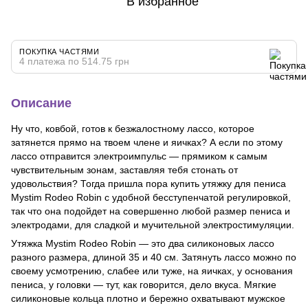
В избранное
ПОКУПКА ЧАСТЯМИ
4 платежа по 514.75 грн
Описание
Ну что, ковбой, готов к безжалостному лассо, которое
затянется прямо на твоем члене и яичках? А если по этому
лассо отправится электроимпульс — прямиком к самым
чувствительным зонам, заставляя тебя стонать от
удовольствия? Тогда пришла пора купить утяжку для пениса
Mystim Rodeo Robin с удобной бесступенчатой регулировкой,
так что она подойдет на совершенно любой размер пениса и
электродами, для сладкой и мучительной электростимуляции.
Утяжка Mystim Rodeo Robin — это два силиконовых лассо
разного размера, длиной 35 и 40 см. Затянуть лассо можно по
своему усмотрению, слабее или туже, на яичках, у основания
пениса, у головки — тут, как говорится, дело вкуса. Мягкие
силиконовые кольца плотно и бережно охватывают мужское