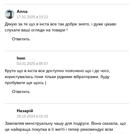
Anna
17.01.2025 в 15:22
Дякую за те що в інста все так добре знято, і дуже цікаво
слухати ваші огляди на товари !
Ответить
Інно
03.01.2025 в 05:57
Круто що в інста все доступно пояснено що і до чого,
користувалась поки тільки рідкими вібраторами, буду
пробувати ще щось )
Ответить
Назарій
28.10.2024 в 16:10
Замовляв менструальну чашу для подруги. Вона сказала, що
це найкраща покупка в її житті і тепер рекомендує всім