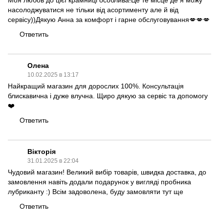
Моя любов до цієї крамниці особлива!Це те місце де я можу
насолоджуватися не тільки від асортименту але й від
сервісу))Дякую Анна за комфорт і гарне обслуговування💋💋💋
Ответить
Олена
10.02.2025 в 13:17
Найкращий магазин для дорослих 100%. Консультація
блискавична і дуже влучна. Щиро дякую за сервіс та допомогу
❤️
Ответить
Вікторія
31.01.2025 в 22:04
Чудовий магазин! Великий вибір товарів, швидка доставка, до
замовлення навіть додали подарунок у вигляді пробника
лубриканту :) Всім задоволена, буду замовляти тут ще
Ответить