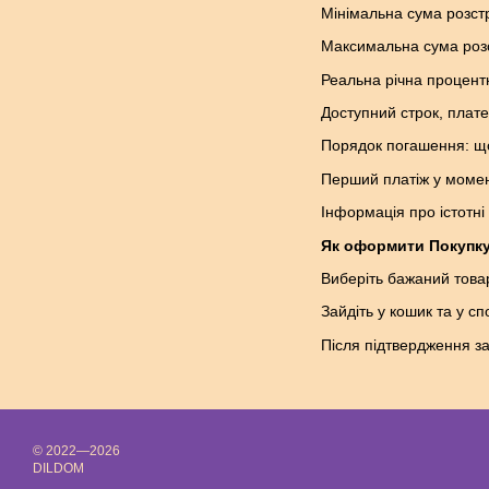
Мінімальна сума розстр
Максимальна сума розс
Реальна річна процент
Доступний строк, плате
Порядок погашення: що
Перший платіж у моме
Інформація про істотні
Як оформити Покупку
Виберіть бажаний товар
Зайдіть у кошик та у с
Після підтвердження з
© 2022—2026
DILDOM