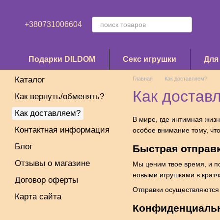
Перейти к основному контенту
+380731006604
Подарки DILDOM
Секс игрушки
Для
Каталог
Главная
Как доставляем?
Как достав
Как вернуть/обменять?
Как доставляем?
В мире, где интимная жиз
Контактная информация
особое внимание тому, чт
Блог
Быстрая отправк
Отзывы о магазине
Мы ценим твое время, и п
новыми игрушками в кратч
Договор оферты
Отправки осуществляются 
Карта сайта
Конфиденциаль