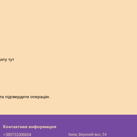
кту тут
та підтвердити операцію.
Контактная информация
+380731006604
Киев, Верхний вал, 54