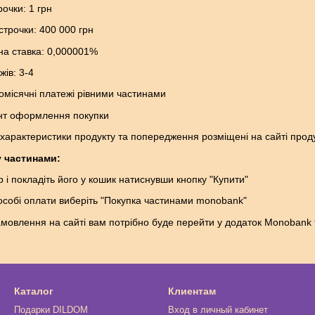
очки: 1 грн
трочки: 400 000 грн
на ставка: 0,000001%
жів: 3-4
місячні платежі рівними частинами
нт оформлення покупки
 характеристики продукту та попередження розміщені на сайті проду
 частинами:
 і покладіть його у кошик натиснувши кнопку "Купити"
пособі оплати виберіть "Покупка частинами monobank"
амовлення на сайті вам потрібно буде перейти у додаток Monobank 
Каталог
Клиентам
Подарки DILDOM
Вход в личный кабинет