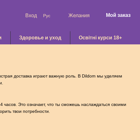
Мой заказ
Вход
Желания
Рус
и
Здоровье и уход
Освітні курси 18+
ыстрая доставка играют важную роль. В Dildom мы уделяем
и.
4 часов. Это означает, что ты сможешь наслаждаться своими
рить твои потребности.