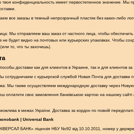
о твоя конфиденциальность имеет первостепенное значение. Мы 
оставки.
аем все заказы в темный непрозрачный пластик без каких-либо лог
лица: Мы отправляем ваш заказ от частного лица, чтобы обеспечи
в не будет видно на почтовых или курьерских упаковках. Чтобы с
(или то, что ты захочешь).
та
собы доставки как для клиентов в Украине, так и для клиентов за
Мы сотрудничаем с курьерской службой Новая Почта для доставки п
а: Мы также осуществляем международную доставку через Новую П
еш оплатити своє замовлення банківською картою на нашому сайті 
можлива в межах України. Доставка за кордон по повній передплаті
onobank | Universal Bank
НІВЕРСАЛ БАНК» ліцензія НБУ No92 від 10.10.2011, номер у держреє