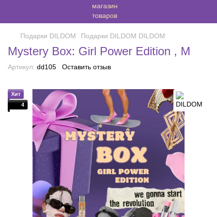
Подарки DILDOM
Подарки DILDOM DILDOM
Mystery Box: Girl Power Edition , M
Артикул:
dd105
Оставить отзыв
Хит
4