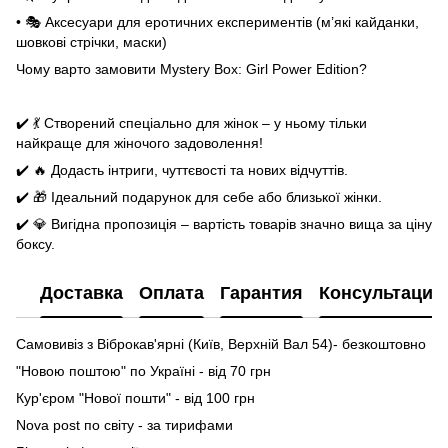
• 🎭 Аксесуари для еротичних експериментів (м’які кайданки,
шовкові стрічки, маски)
Чому варто замовити Mystery Box: Girl Power Edition?
✔️ 💃 Створений спеціально для жінок – у ньому тільки
найкраще для жіночого задоволення!
✔️ 🔥 Додасть інтриги, чуттєвості та нових відчуттів.
✔️ 🎁 Ідеальний подарунок для себе або близької жінки.
✔️ 💎 Вигідна пропозиція – вартість товарів значно вища за ціну
боксу.
Доставка
Оплата
Гарантия
Консультация
Самовивіз з Віброкав'ярні (Київ, Верхній Вал 54)- безкоштовно
"Новою поштою" по Україні - від 70 грн
Кур'єром "Нової пошти" - від 100 грн
Nova post по світу - за тирифами