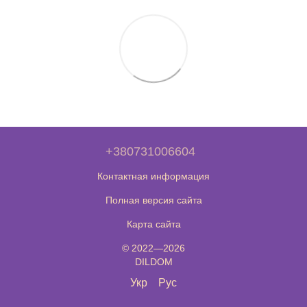
+380731006604
Контактная информация
Полная версия сайта
Карта сайта
© 2022—2026
DILDOM
Укр
Рус