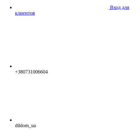
Вход для
клиентов
+380731006604
dildom_ua