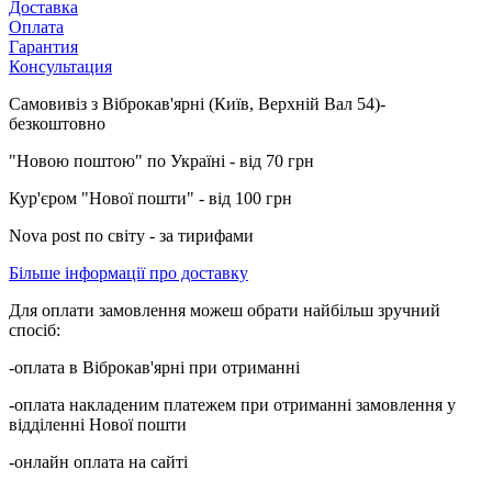
Доставка
Оплата
Гарантия
Консультация
Самовивіз з Віброкав'ярні (Київ, Верхній Вал 54)-
безкоштовно
"Новою поштою" по Україні - від 70 грн
Кур'єром "Нової пошти" - від 100 грн
Nova post по світу - за тирифами
Більше інформації про доставку
Для оплати замовлення можеш обрати найбільш зручний
спосіб:
-оплата в Віброкав'ярні при отриманні
-оплата накладеним платежем при отриманні замовлення у
відділенні Нової пошти
-онлайн оплата на сайті