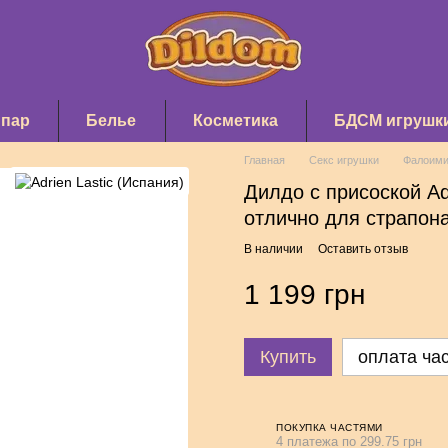
 пар
Белье
Косметика
БДСМ игрушк
Главная
Секс игрушки
Фалоими
Дилдо с присоской Adr
отлично для страпона
В наличии
Оставить отзыв
1 199 грн
Купить
оплата ча
ПОКУПКА ЧАСТЯМИ
4 платежа по 299.75 грн