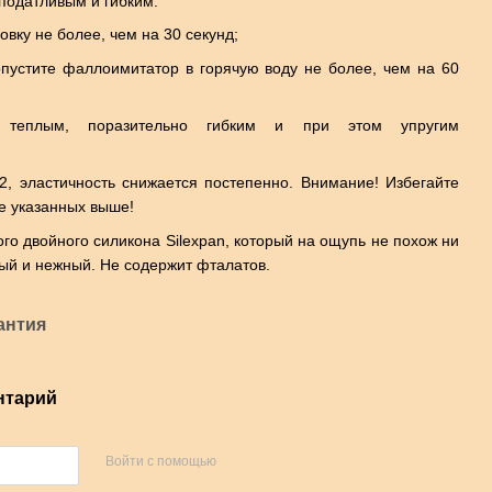
податливым и гибким:
овку не более, чем на 30 секунд;
опустите фаллоимитатор в горячую воду не более, чем на 60
о теплым, поразительно гибким и при этом упругим
, эластичность снижается постепенно. Внимание! Избегайте
ме указанных выше!
ого двойного силикона Silexpan, который на ощупь не похож ни
ный и нежный. Не содержит фталатов.
антия
нтарий
Войти с помощью