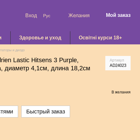
Мой заказ
Вход
Желания
Рус
и
Здоровье и уход
Освітні курси 18+
таторы и дилдо
ien Lastic Hitsens 3 Purple,
Артикул
AD24023
, диаметр 4,1см, длина 18,2см
В желания
стями
Быстрый заказ