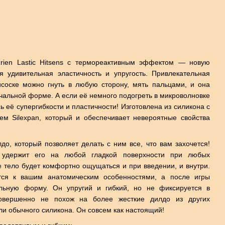
rien Lastic Hitsens с термореактивным эффектом — новую
я удивительная эластичность и упругость. Привлекательная
соске можно гнуть в любую сторону, мять пальцами, и она
чальной форме. А если её немного подогреть в микроволновке
ь её супергибкости и пластичности! Изготовлена из силикона с
ем Silexpan, который и обеспечивает невероятные свойства
до, который позволяет делать с ним все, что вам захочется!
 удержит его на любой гладкой поверхности при любых
е тело будет комфортно ощущаться и при введении, и внутри.
тся к вашим анатомическим особенностями, а после игры
альную форму. Он упругий и гибкий, но не фиксируется в
овершенно не похож на более жесткие дилдо из других
и обычного силикона. Он совсем как настоящий!