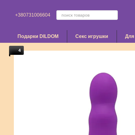
Перейти к основному контенту
+380731006604
Подарки DILDOM
Секс игрушки
Для
4