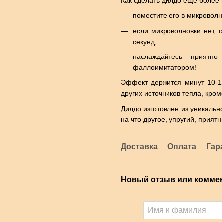
Как сделать дилдо еще более 
поместите его в микроволн
если микроволновки нет, 
секунд;
наслаждайтесь приятн
фаллоимитатором!
Эффект держится минут 10-12
других источников тепла, кро
Дилдо изготовлен из уникальн
на что другое, упругий, прият
Доставка
Оплата
Гар
Новый отзыв или комме