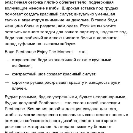
эластичная сеточка плотно облегает тело, подчеркивая
волнующие женские изгибы. Широкая вставка под грудью
помогает создать красивый силуэт, визуально уменьшая
талию и акцентируя внимание на декольте. В таком боди
женщина больше раздета, чем одета. Если же вы хотите
оставить немного загадки для вашего партнера, наденьте под
боди ваш любимый комплект нижнего белья и дополните
наряд туфлями на высоком каблуке.
Боди Penthouse Enjoy The Moment — это:
откровенное боди из эластичной сетки с крупными
ячейками;
контрастный шов создает красивый силуэт;
короткие рукава раскрывают красоту и изящность рук и
плечей.
Будьте разными, будьте уверенными, будьте неординарными,
будьте девушкой Penthouse — это слоган новой коллекции
Penthouse. Вся линия новой коллекции создана для того,
чтобы вы могли ежедневно прославлять свою женственность с
помощью соблазнительного дизайна, элегантного кроя и
роскошных материалов. Благодаря нижнему белью от
Penthouse ваши дни и ночи станут по-настоящему