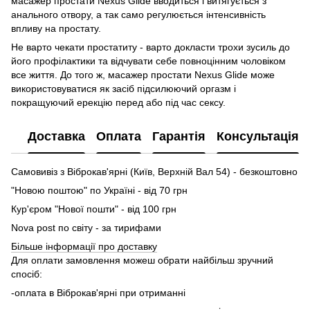
масажер простати Nexus Glide вводиться і витягується з
анального отвору, а так само регулюється інтенсивність
впливу на простату.
Не варто чекати простатиту - варто докласти трохи зусиль до
його профілактики та відчувати себе повноцінним чоловіком
все життя. До того ж, масажер простати Nexus Glide може
використовуватися як засіб підсилюючий оргазм і
покращуючий ерекцію перед або під час сексу.
Доставка
Оплата
Гарантія
Консультація
Самовивіз з Віброкав'ярні (Київ, Верхній Вал 54) - безкоштовно
"Новою поштою" по Україні - від 70 грн
Кур'єром "Нової пошти" - від 100 грн
Nova post по світу - за тирифами
Більше інформації про доставку
Для оплати замовлення можеш обрати найбільш зручний
спосіб:
-оплата в Віброкав'ярні при отриманні