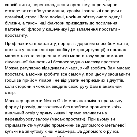
спосіб життя, переохолодження організму, нерегулярне
статеве життя або утримання, хронічні запальні процеси в
організмі, стрес і його похідні, носіння обтягуючого одягу і
білизни, а також інші фактори призводять до посилення
патогенної флори у кишечнику і до запалення простати -
простатиту.
Профілактика простатиту, поряд зі здоровим способом життя,
полягає у поліпшенні кровообігу (мікроциркуляції) в органах
малого таза та зміцнення м'язів малого тазу за допомогою
лікувальної гімнастики і безпосередньо масажу простати.
Можна регулярно відвідувати лікаря, який зробить Вам масаж
простати, а можна зробити все самому, при цьому заощадити
гроші за прийом лікаря і не відчувати неприємних відчуттів,
коли сторонній чоловік вводить свою руку Вам в анальний
отвір.
Масажер простати Nexus Glide має анатомічно правильну
форму і розмір, дозволяючи без проблем проникати крізь
анальний отвір у пряму кишку і прямо впливати на
передміхурову залозу (масаж простати). При цьому ви
отримаєте стимуляцію промежини за допомогою металевої
кульки на зігнутому кінці масажера. За допомогою ручки,