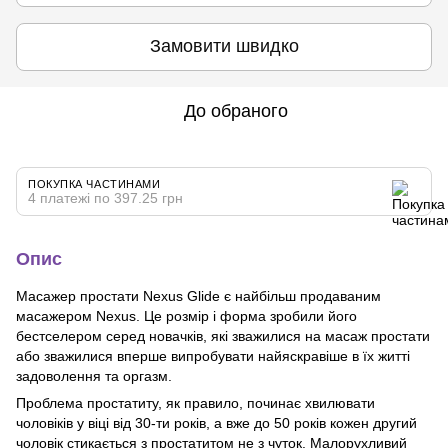
Замовити швидко
До обраного
ПОКУПКА ЧАСТИНАМИ
4 платежі по 397.25 грн
Опис
Масажер простати Nexus Glide є найбільш продаваним
масажером Nexus. Це розмір і форма зробили його
бестселером серед новачків, які зважилися на масаж простати
або зважилися вперше випробувати найяскравіше в їх житті
задоволення та оргазм.
Проблема простатиту, як правило, починає хвилювати
чоловіків у віці від 30-ти років, а вже до 50 років кожен другий
чоловік стикається з простатитом не з чуток. Малорухливий