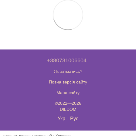
+380731006604
Як зв'язатись?
Повна версія сайту
Мапа сайту
©2022—2026
DILDOM
Укр
Рус