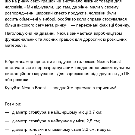
що на ринку секс-іграшок не вистачало якісних товарів для
чоловіків. «Ми відчували, що там, де жінки мали у своєму
розпорядженні широкий спектр продуктів, чоловіки були
досить обмежені у виборі, особливо коли справа стосувалася
більш високого сегмента ринку», — переконані фахівці бренду.
Наголошуючи на дизайні, Nexus займається виробництвом
функціональних та якісних іграшок для дорослих із розкішних
матеріалів.
Вібромасажер простати з надувною головкою Nexus Boost
постачається з перезаряджуваним і водонепроникним пультом
дистанційного керування. Для заряджання під’єднується до ПК
або розетки.
Купуйте Nexus Boost — поєднайте приємне з корисним!
Розміри:
діаметр стовбура в найширшому місці 3,7 см;
діаметр стовбура в найвужчому місці 2,5 см;
діаметр головки в спокійному стані 3,2 см, надута