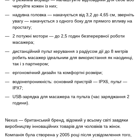
чергуйте кожен із них;
надувна головка — накачується від 3,2 до 4,65 см, зверніть
увагу — накачується з одного боку для прямого впливу на
простату;
2 потужні мотори — до 2,5 годин безперервної роботи
масажера;
дистанційний пульт керування з радіусом дії до 8 метрів
робить масажер ідеальним для використання як наодинці,
так і з партнером;
ергономічний дизайн та комфортні розміри;
водонепроникність: основний пристрій — IPX6, пульт —
IPX7;
USB-зарядка для масажера та пульта (час заряджання 2
години).
Nexus — британський бренд, відомий у всьому світі завдяки
виробництву інноваційних товарів для чоловіків та жінок.
Компанія була створена у 2005 році після усвідомлення того,