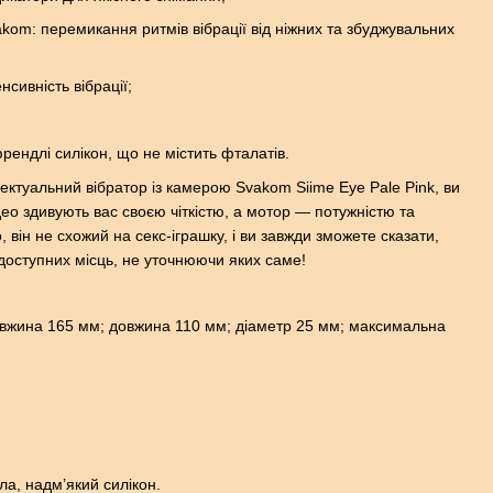
kom: перемикання ритмів вібрації від ніжних та збуджувальних
сивність вібрації;
ендлі силікон, що не містить фталатів.
лектуальний вібратор із камерою Svakom Siime Eye Pale Pink, ви
део здивують вас своєю чіткістю, а мотор — потужністю та
він не схожий на секс-іграшку, і ви завжди зможете сказати,
оступних місць, не уточнюючи яких саме!
овжина 165 мм; довжина 110 мм; діаметр 25 мм; максимальна
ла, надм’який силікон.