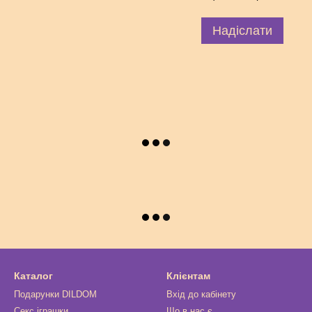
Надіслати
Каталог
Клієнтам
Подарунки DILDOM
Вхід до кабінету
Секс іграшки
Що в нас є