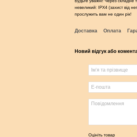
Будьте уважні! Через складне 
невеликий: IPX4 (захист від н
прослужить вам не один рік!
Доставка
Оплата
Гар
Новий відгук або комент
Оцініть товар