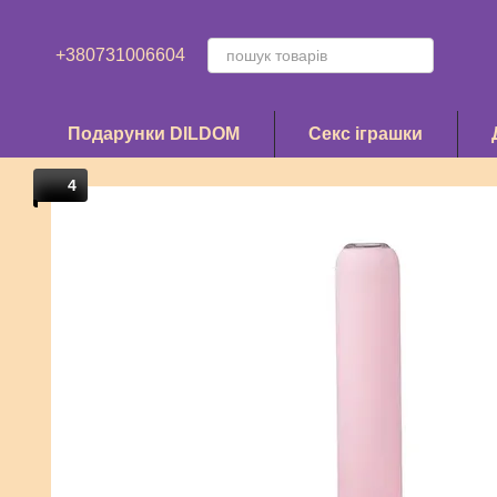
Перейти до основного контенту
+380731006604
Подарунки DILDOM
Секс іграшки
4