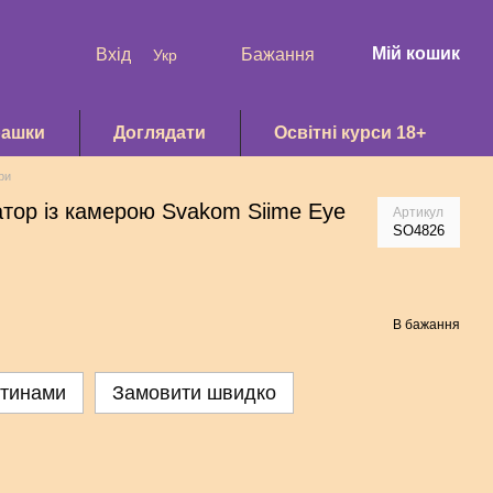
Мій кошик
Вхід
Бажання
Укр
рашки
Доглядати
Освітні курси 18+
ри
атор із камерою Svakom Siime Eye
Артикул
SO4826
В бажання
стинами
Замовити швидко