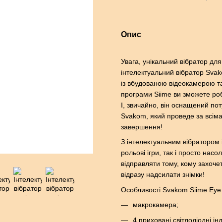
Опис
Увага, унікальний вібратор дл
інтелектуальний вібратор Svak
із вбудованою відеокамерою та
програми Siime ви зможете роб
І, звичайно, він оснащений по
Svakom, який проведе за всіма
завершення!
З інтелектуальним вібратором 
рольові ігри, так і просто нас
відправляти тому, кому захочет
відразу надсилати знімки!
Особливості Svakom Siime Eye 
макрокамера;
4 приховані світлодіодні ін