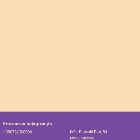
Контактна інформація
+380731006604
Київ, Верхній Вал, 54
Мапа проїзду