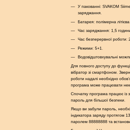
У пакованні: SVAKOM Siime
заряджання.
Батарея: полімерна літієва
Час заряджання: 1,5 годин
Час безперервної роботи: 
Режими: 5+1.
Водовідштовхувальні можли
Для повного доступу до функці
вібратор зі смартфоном. Зверн
роботи надалі необхідно обов’
програма може працювати нек
Спочатку програма працює із 
пароль для більшої безпеки.
Якщо ви забули пароль, необх
індикатора заряду протягом 13
паролем 88888888 та встанови