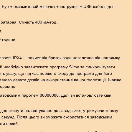
 Eye + оксамитовий мішечок + інструкція + USB-кабель для
 батарея. Ємність 400 мА∙год.
и.
2 години.
вості: IPX4 — захист від бризок води незалежно від напрямку.
й необхідно завантажити програму Siime та синхронізувати
іть увагу, що під час першого входу до програми для його
язково давати дозвіл на використання вашої геопозиції. Інакше
оректно.
заводським паролем 88888888. Далі ви встановлюєте свій
ідно скинути налаштування до заводських, утримуючи кнопку
 секунд. Після цього ви зможете скористатися заводським
ти новий.