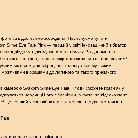
я фото та відео прямо зсередини! Пропонуємо купити
om Siime Eye Pale Pink — перший у світі інноваційний вібратор
 світлодіодним підсвічуванням на кінчику. За допомогою
ити фото та відео, і жоден секрет не залишиться прихованим!
тужним мотором для вібрації в інтелектуальному режимі
 можливими вібраціями до логічного та такого приємного
із камерою Svakom Siime Eye Pale Pink ви зможете грати як у
олоджуватися наодинці його вібраціями, а фото- та відеоконтент
е! Це перший у світі вібратор із камерою, що дає можливість
Pale:
дикатори для якісного знімання;