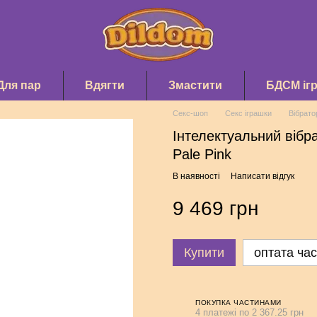
Для пар
Вдягти
Змастити
БДСМ іг
Секс-шоп
Секс іграшки
Вібрато
Інтелектуальний вібр
Pale Pink
В наявності
Написати відгук
9 469 грн
Купити
оптата ча
ПОКУПКА ЧАСТИНАМИ
4 платежі по 2 367.25 грн