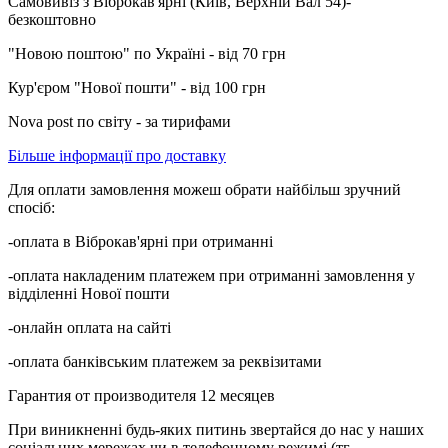
Самовивіз з Віброкав'ярні (Київ, Верхній Вал 54)-
безкоштовно
"Новою поштою" по Україні - від 70 грн
Кур'єром "Нової пошти" - від 100 грн
Nova post по світу - за тирифами
Більше інформації про доставку
Для оплати замовлення можеш обрати найбільш зручний
спосіб:
-оплата в Віброкав'ярні при отриманні
-оплата накладеним платежем при отриманні замовлення у
відділенні Нової пошти
-онлайн оплата на сайті
-оплата банківським платежем за реквізитами
Гарантия от производителя 12 месяцев
При виникненні будь-яких питинь звертайся до нас у наших
соціальних мережах чи в телефонному режимі (тг,