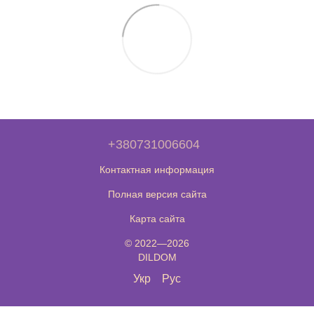
+380731006604
Контактная информация
Полная версия сайта
Карта сайта
© 2022—2026
DILDOM
Укр
Рус