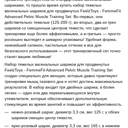
шариками, то пришло время купить набор тяжелых
вагинальных шариков для продвинутых FeelzToys - FemmeFit
Advanced Pelvic Muscle Training Set. Во-первых, они
действительно тяжелые (125-200 г), во-вторых, два из трех
шариков со смещенным центром тяжести, что сделает
тренировки еще более эффективными, а в-третьих — просто
роскошно выглядят и шикарно упакованы! Удобная форма,
нежнейший силикон, пастельные оттенки и все для
безопасного использования — этот тренировочный сет точно
станет вашим любимым!
Набор тяжелых вагинальных шариков для продвинутых
FeelzToys - FemmeFit Advanced Pelvic Muscle Training Set
создан специально для женщин, которые давно практикуют
тренировки мышц тазового дна и хотят достичь максимальных
результатов. В набор входит три двойных шарика, в более
легких — один или два перекатывающихся внутри
утяжелитиля, которые обеспечивают дополнительную
стимуляцию во время занятий и повышает их эффективность.
нежно-розовый шарик: диаметр 3,3 см, вес 125 г, у обоих
шариков смещен центр тяжести;
ярко-розовый шарик: диаметр 3,3 см, вес 165 г, в нижнем