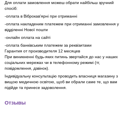
Для оплати замовлення можеш обрати найбільш зручний
спосіб:
-оплата в Віброкав'ярні при отриманні
-оплата накладеним платежем при отриманні замовлення у
відділенні Нової пошти
-онлайн оплата на сайті
-оплата банківським платежем за реквізитами
Гарантия от производителя 12 месяцев
При виникненні будь-яких питинь звертайся до нас у наших
соціальних мережах чи в телефонному режимі (тг,
повідомлення, дзвінок).
Індивідуальну консультацію проводить власниця магазину з
вищою медичною освітою, щоб ви обрали саме те, що вам
підійде та принесе задоволення.
Отзывы