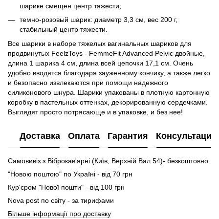
шарике смещен центр тяжести;
темно-розовый шарик: диаметр 3,3 см, вес 200 г,
стабильный центр тяжести.
Все шарики в наборе тяжелых вагинальных шариков для
продвинутых FeelzToys - FemmeFit Advanced Pelvic двойные,
длина 1 шарика 4 см, длина всей цепочки 17,1 см. Очень
удобно вводятся благодаря зауженному кончику, а также легко
и безопасно извлекаются при помощи надежного
силиконового шнура. Шарики упакованы в плотную картонную
коробку в пастельных оттенках, декорированную сердечками.
Выглядят просто потрясающе и в упаковке, и без нее!
Доставка
Оплата
Гарантия
Консультация
Самовивіз з Віброкав'ярні (Київ, Верхній Вал 54)- безкоштовно
"Новою поштою" по Україні - від 70 грн
Кур'єром "Нової пошти" - від 100 грн
Nova post по світу - за тирифами
Більше інформації про доставку