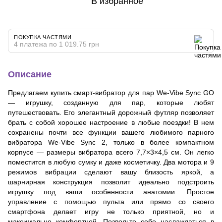
В избранное
ПОКУПКА ЧАСТЯМИ
4 платежа по 1 019.75 грн
Описание
Предлагаем купить смарт-вибратор для пар We-Vibe Sync GO
— игрушку, созданную для пар, которые любят
путешествовать. Его элегантный дорожный футляр позволяет
брать с собой хорошее настроение в любые поездки! В нем
сохранены почти все функции вашего любимого парного
вибратора We-Vibe Sync 2, только в более компактном
корпусе — размеры вибратора всего 7,7×3×4,5 см. Он легко
поместится в любую сумку и даже косметичку. Два мотора и 9
режимов вибрации сделают вашу близость яркой, а
шарнирная конструкция позволит идеально подстроить
игрушку под ваши особенности анатомии. Простое
управление с помощью пульта или прямо со своего
смартфона делает игру не только приятной, но и
максимально комфортной. Позвольте себе наслаждаться в