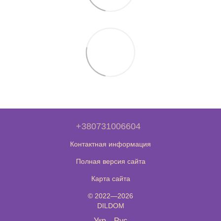
+380731006604
Контактная информация
Полная версия сайта
Карта сайта
© 2022—2026
DILDOM
Укр
Рус