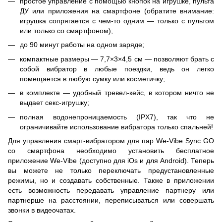
простое управление с помощью кнопок на игрушке, пульта
ДУ или приложения на смартфоне (обратите внимание:
игрушка сопрягается с чем-то одним — только с пультом
или только со смартфоном);
до 90 минут работы на одном заряде;
компактные размеры — 7,7×3×4,5 см — позволяют брать с
собой вибратор в любые поездки, ведь он легко
помещается в любую сумку или косметичку;
в комплекте — удобный тревел-кейс, в котором ничто не
выдает секс-игрушку;
полная водонепроницаемость (IPX7), так что не
ограничивайте использование вибратора только спальней!
Для управления смарт-вибратором для пар We-Vibe Sync GO
со смартфона необходимо установить бесплатное
приложение We-Vibe (доступно для iOs и для Android). Теперь
вы можете не только переключать предустановленные
режимы, но и создавать собственные. Также в приложении
есть возможность передавать управление партнеру или
партнерше на расстоянии, переписываться или совершать
звонки в видеочатах.