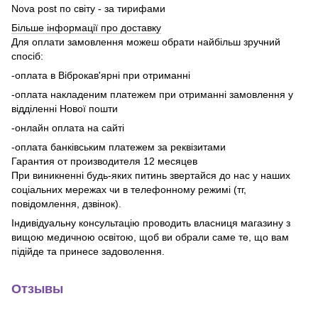
Nova post по світу - за тирифами
Більше інформації про доставку
Для оплати замовлення можеш обрати найбільш зручний
спосіб:
-оплата в Віброкав'ярні при отриманні
-оплата накладеним платежем при отриманні замовлення у
відділенні Нової пошти
-онлайн оплата на сайті
-оплата банківським платежем за реквізитами
Гарантия от производителя 12 месяцев
При виникненні будь-яких питинь звертайся до нас у наших
соціальних мережах чи в телефонному режимі (тг,
повідомлення, дзвінок).
Індивідуальну консультацію проводить власниця магазину з
вищою медичною освітою, щоб ви обрали саме те, що вам
підійде та принесе задоволення.
Отзывы