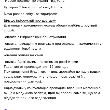
"Новою поштою" по Україні - від 70 грн
Кур'єром "Нової пошти" - від 100 грн
Nova post по світу - за тирифами
Більше інформації про доставку
Для оплати замовлення можеш обрати найбільш зручний
спосіб:
-оплата в Віброкав'ярні при отриманні
-оплата накладеним платежем при отриманні замовлення у
відділенні Нової пошти
-онлайн оплата на сайті
-оплата банківським платежем за реквізитами
Гарантия от производителя 12 месяцев
При виникненні будь-яких питинь звертайся до нас у наших
соціальних мережах чи в телефонному режимі (тг,
повідомлення, дзвінок).
Індивідуальну консультацію проводить власниця магазину з
вищою медичною освітою, щоб ви обрали саме те, що вам
підійде та принесе задоволення.