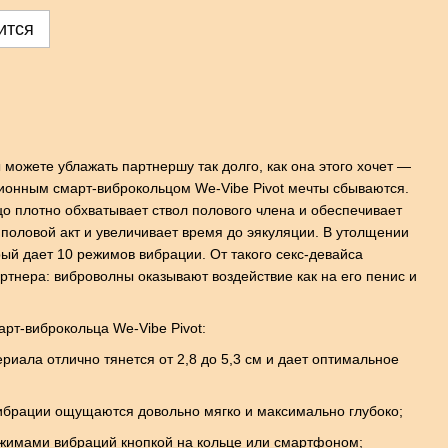
ится
 можете ублажать партнершу так долго, как она этого хочет —
ционным смарт-виброкольцом We-Vibe Pivot мечты сбываются.
о плотно обхватывает ствол полового члена и обеспечивает
половой акт и увеличивает время до эякуляции. В утолщении
рый дает 10 режимов вибрации. От такого секс-девайса
тнера: виброволны оказывают воздействие как на его пенис и
рт-виброкольца We-Vibe Pivot:
ериала отлично тянется от 2,8 до 5,3 см и дает оптимальное
брации ощущаются довольно мягко и максимально глубоко;
жимами вибраций кнопкой на кольце или смартфоном;