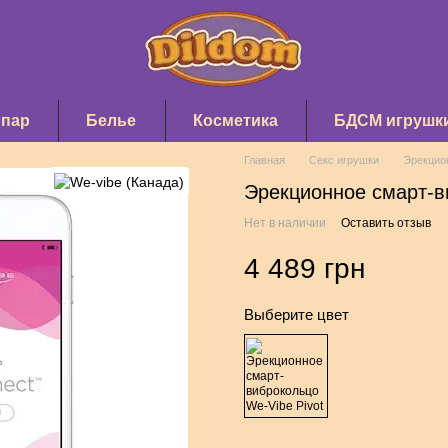
 пар
Белье
Косметика
БДСМ игрушк
Главная
Секс игрушки
Эрекцио
Эрекционное смарт-в
Нет в наличии
Оставить отзыв
4 489 грн
Выберите цвет