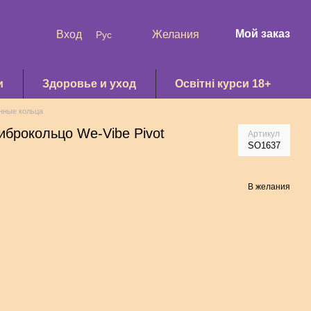
Мой заказ
Вход
Желания
Рус
и
Здоровье и уход
Освітні курси 18+
нные кольца
иброкольцо We-Vibe Pivot
Артикул
SO1637
В желания