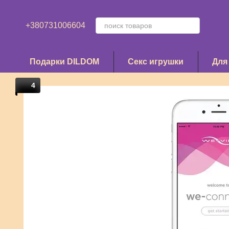
Перейти к основному контенту
+380731006604
Подарки DILDOM
Секс игрушки
Для
4