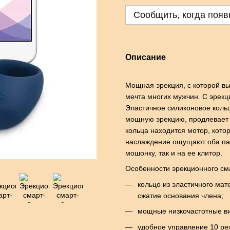
Сообщить, когда появ
Описание
Мощная эрекция, с которой вы
мечта многих мужчин. С эрек
Эластичное силиконовое кольц
мощную эрекцию, продлевает 
кольца находится мотор, кото
наслаждение ощущают оба пар
мошонку, так и на ее клитор.
Особенности эрекционного сма
кольцо из эластичного мат
сжатие основания члена;
мощные низкочастотные ви
удобное управление 10 ре