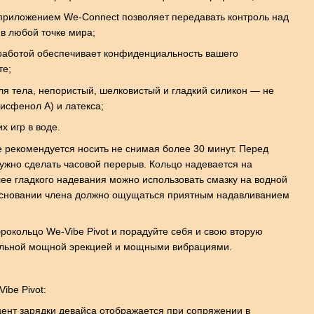
риложением We-Connect позволяет передавать контроль над
в любой точке мира;
работой обеспечивает конфиденциальность вашего
те;
я тела, непористый, шелковистый и гладкий силикон — не
исфенол А) и латекса;
х игр в воде.
 рекомендуется носить не снимая более 30 минут. Перед
но сделать часовой перерыв. Кольцо надевается на
ее гладкого надевания можно использовать смазку на водной
 основании члена должно ощущаться приятным надавливанием
рокольцо We-Vibe Pivot и порадуйте себя и свою вторую
ельной мощной эрекцией и мощными вибрациями.
ibe Pivot:
цент зарядки девайса отображается при сопряжении в