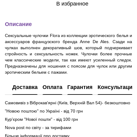
В избранное
Описание
Сексуальные чулочки Flora из коллекции эротического белья и
аксессуаров французского бренда Anne De Ales. Сзади на
чулках выполнен декоративный шов, который подчеркивает
стройность и сексуальность ножек. Чулочки более прочные
чем классические модели, так как имеют усиленный следок.
Предназначены для ношения с поясом для чулок или другим
эротическим бельем с пажами.
Доставка
Оплата
Гарантия
Консультация
Самовивіз з Віброкав'ярні (Київ, Верхній Вал 54)- безкоштовно
"Новою поштою" по Україні - від 70 грн
Кур'єром "Нової пошти" - від 100 грн
Nova post по світу - за тирифами
Більше інформації про доставку