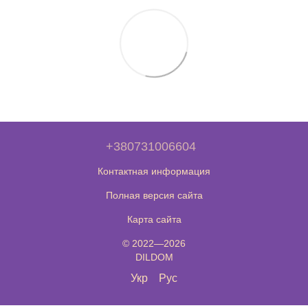
+380731006604
Контактная информация
Полная версия сайта
Карта сайта
© 2022—2026
DILDOM
Укр
Рус