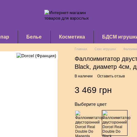
 пар
Белье
Косметика
БДСМ игрушк
Главная
Секс игрушки
Фалоими
Фаллоимитатор двуст
Black, диаметр 4см, 
В наличии
Оставить отзыв
3 469 грн
Выберите цвет