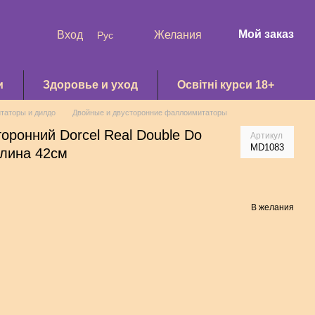
Мой заказ
Вход
Желания
Рус
и
Здоровье и уход
Освітні курси 18+
таторы и дилдо
Двойные и двусторонние фаллоимитаторы
оронний Dorcel Real Double Do
Артикул
MD1083
длина 42см
В желания