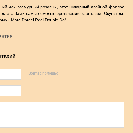
рный или гламурный розовый, этот шикарный двойной фаллос
вместе с Вами самые смелые эротические фантазии. Окунитесь
му - Marc Dorcel Real Double Do!
антия
нтарий
Войти с помощью