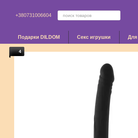
Перейти к основному контенту
+380731006604
Подарки DILDOM
Секс игрушки
Для
4