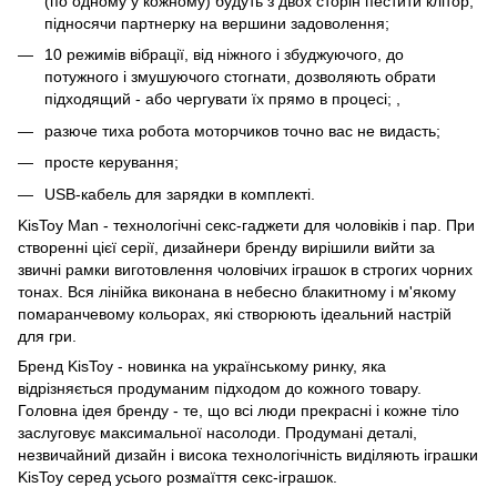
(по одному у кожному) будуть з двох сторін пестити клітор,
підносячи партнерку на вершини задоволення;
10 режимів вібрації, від ніжного і збуджуючого, до
потужного і змушуючого стогнати, дозволяють обрати
підходящий - або чергувати їх прямо в процесі; ,
разюче тиха робота моторчиков точно вас не видасть;
просте керування;
USB-кабель для зарядки в комплекті.
KisToy Man - технологічні секс-гаджети для чоловіків і пар. При
створенні цієї серії, дизайнери бренду вирішили вийти за
звичні рамки виготовлення чоловічих іграшок в строгих чорних
тонах. Вся лінійка виконана в небесно блакитному і м'якому
помаранчевому кольорах, які створюють ідеальний настрій
для гри.
Бренд KisToy - новинка на українському ринку, яка
відрізняється продуманим підходом до кожного товару.
Головна ідея бренду - те, що всі люди прекрасні і кожне тіло
заслуговує максимальної насолоди. Продумані деталі,
незвичайний дизайн і висока технологічність виділяють іграшки
KisToy серед усього розмаїття секс-іграшок.