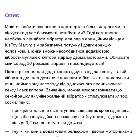
Опис
Мрієте зробити відносини з партнеркою більш яскравими, а
відчуття під час близькості незабутніми? Тоді вам просто
необхідно придбати вібратор для пар з ерекційним кільцем
KisToy Martin: він забезпечує потужну і довгу ерекцію
чоловікові, а жінка зможе насолодитися додатковою
вібростимуляцією клітора відразу двома моторами. Обирайте
свій серед 10 режимів вібрації, і насолоджуйтеся!
Цікаве рішення для додаткових відчуттів під час сексу. Такий
вібратор для пар дозволяє подовжити близькість і подарувати
жінці неймовірну насолоду від одночасного проникаючого
сексу і ласк клітора. Звичайно, можна використовувати цю
секс-іграшку як універсальний вібратор - стимулювати клітор,
соски, пеніс.
ерекційне кільце в основі уповільнює відтік крові від пеніса,
що забезпечує дійсно вражаючу і стійку ерекцію, діаметр
кільця 3,2 см, розтягується до 4 см;
гнучкі кінчики з додатковим рельєфом і двома моторчиками