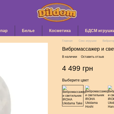
 пар
Белье
Косметика
БДСМ игрушк
Главная
Секс игрушки
Вибрато
Вибромассажер и све
В наличии
Оставить отзыв
4 499 грн
Выберите цвет