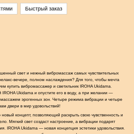
стями
Быстрый заказ
шенный свет и нежный вибромассаж самых чувствительных
 релакс-вечере, полном наслаждения? Для того, чтобы мечта
уем купить вибромассажер и светильник IROHA Ukidama.
й IROHA Ukidama и опустите его в воду, а при желании —
омассажем эрогенных зон. Четыре режима вибрации и четыре
ам двери в мир удовольствий!
новый концепт, позволяющий раскрыть свою чувственность и
ело. Мягкий свет создаст настроение, а вибрации подарят
ия. IROHA Ukidama — новая концепция эстетики удовольствия.