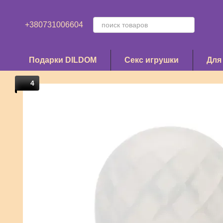
Перейти к основному контенту
+380731006604
Подарки DILDOM
Секс игрушки
Для
4