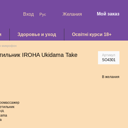
Мой заказ
Вход
Желания
Рус
и
Здоровье и уход
Освітні курси 18+
р микрофон
тильник IROHA Ukidama Take
Артикул
SO4301
В желания