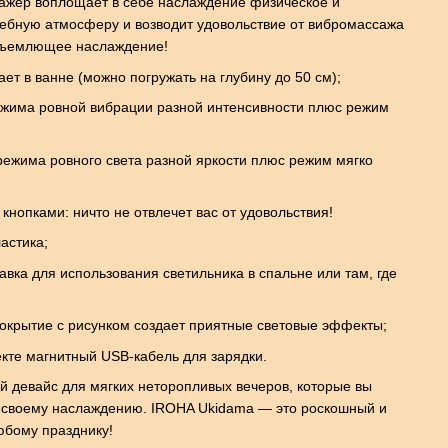
ажер воплощает в себе наслаждение физическое и
шебную атмосферу и возводит удовольствие от вибромассажа
объемлющее наслаждение!
т в ванне (можно погружать на глубину до 50 см);
ежима ровной вибрации разной интенсивности плюс режим
режима ровного света разной яркости плюс режим мягко
кнопками: ничто не отвлечет вас от удовольствия!
астика;
авка для использования светильника в спальне или там, где
окрытие с рисунком создает приятные световые эффекты;
кте магнитный USB-кабель для зарядки.
 девайс для мягких неторопливых вечеров, которые вы
 и своему наслаждению. IROHA Ukidama — это роскошный и
бому празднику!