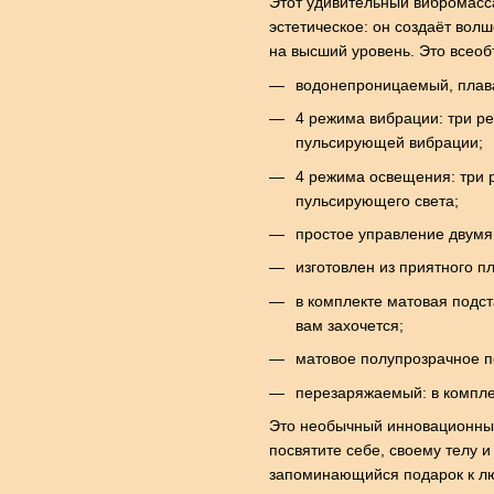
Этот удивительный вибромасс
эстетическое: он создаёт вол
на высший уровень. Это все
водонепроницаемый, плавае
4 режима вибрации: три р
пульсирующей вибрации;
4 режима освещения: три 
пульсирующего света;
простое управление двумя 
изготовлен из приятного пл
в комплекте матовая подст
вам захочется;
матовое полупрозрачное п
перезаряжаемый: в компле
Это необычный инновационный
посвятите себе, своему телу
запоминающийся подарок к лю