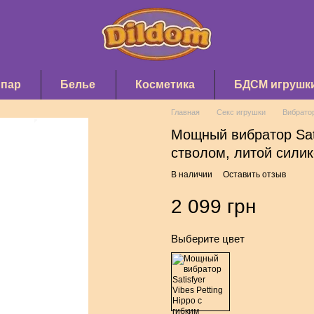
 пар
Белье
Косметика
БДСМ игрушк
Главная
Секс игрушки
Вибрато
Мощный вибратор Satis
стволом, литой сили
В наличии
Оставить отзыв
2 099 грн
Выберите цвет