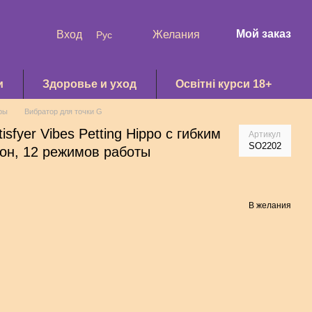
Мой заказ
Вход
Желания
Рус
и
Здоровье и уход
Освітні курси 18+
ры
Вибратор для точки G
fyer Vibes Petting Hippo с гибким
Артикул
SO2202
кон, 12 режимов работы
В желания