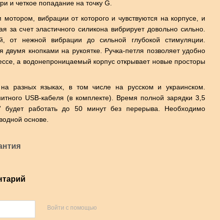
и и четкое попадание на точку G.
отором, вибрации от которого и чувствуются на корпусе, и
ая за счет эластичного силикона вибрирует довольно сильно.
ей, от нежной вибрации до сильной глубокой стимуляции.
я двумя кнопками на рукоятке. Ручка-петля позволяет удобно
ессе, а водонепроницаемый корпус открывает новые просторы
 на разных языках, в том числе на русском и украинском.
итного USB-кабеля (в комплекте). Время полной зарядки 3,5
к” будет работать до 50 минут без перерыва. Необходимо
водной основе.
антия
нтарий
Войти с помощью