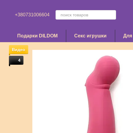
Перейти к основному контенту
+380731006604
Подарки DILDOM
Секс игрушки
Для
Видео
4