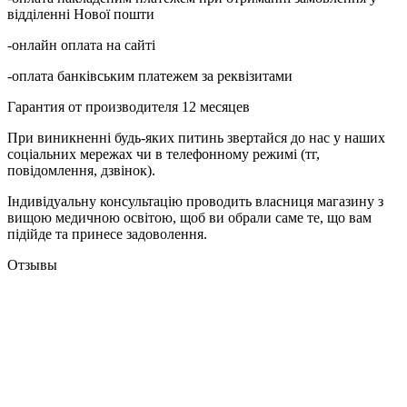
відділенні Нової пошти
-онлайн оплата на сайті
-оплата банківським платежем за реквізитами
Гарантия от производителя 12 месяцев
При виникненні будь-яких питинь звертайся до нас у наших
соціальних мережах чи в телефонному режимі (тг,
повідомлення, дзвінок).
Індивідуальну консультацію проводить власниця магазину з
вищою медичною освітою, щоб ви обрали саме те, що вам
підійде та принесе задоволення.
Отзывы