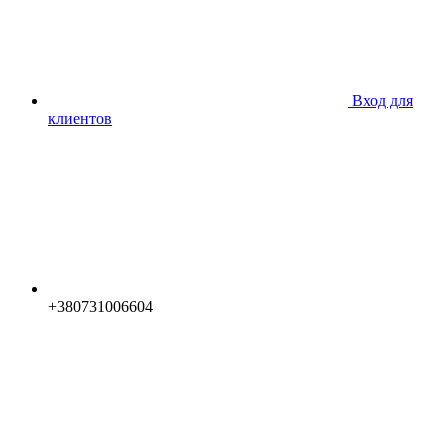
Вход для
клиентов
+380731006604