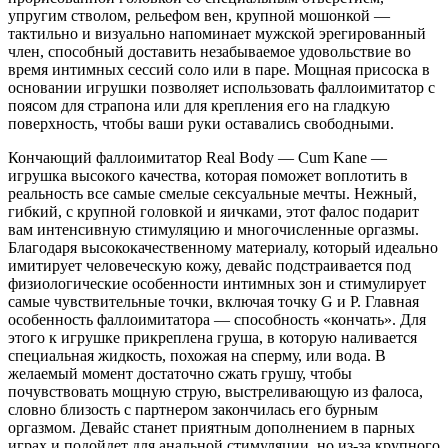
упругим стволом, рельефом вен, крупной мошонкой —
тактильно и визуально напоминает мужской эрегированный
член, способный доставить незабываемое удовольствие во
время интимных сессий соло или в паре. Мощная присоска в
основании игрушки позволяет использовать фаллоимитатор с
поясом для страпона или для крепления его на гладкую
поверхность, чтобы ваши руки оставались свободными.
Кончающий фаллоимитатор Real Body — Cum Kane —
игрушка высокого качества, которая поможет воплотить в
реальность все самые смелые сексуальные мечты. Нежный,
гибкий, с крупной головкой и яичками, этот фалос подарит
вам интенсивную стимуляцию и многочисленные оргазмы.
Благодаря высококачественному материалу, который идеально
имитирует человеческую кожу, девайс подстраивается под
физиологические особенности интимных зон и стимулирует
самые чувствительные точки, включая точку G и P. Главная
особенность фаллоимитатора — способность «кончать». Для
этого к игрушке прикреплена груша, в которую наливается
специальная жидкость, похожая на сперму, или вода. В
желаемый момент достаточно сжать грушу, чтобы
почувствовать мощную струю, выстреливающую из фалоса,
словно близость с партнером закончилась его бурным
оргазмом. Девайс станет приятным дополнением в парных
играх и подойдет для анальной стимуляции, но из-за крупного