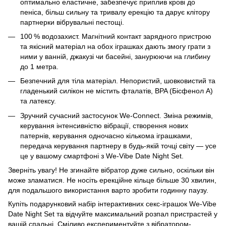
оптимально еластичне, забезпечує приплив крові до
пеніса, більш сильну та тривалу ерекцію та дарує клітору
партнерки вібрувальні пестощі.
100 % водозахист. Магнітний контакт зарядного пристрою
та якісний матеріал на обох іграшках дають змогу грати з
ними у ванній, джакузі чи басейні, занурюючи на глибину
до 1 метра.
Безпечний для тіла матеріал. Непористий, шовковистий та
гладенький силікон не містить фталатів, BPA (Бісфенол А)
та латексу.
Зручний сучасний застосунок We-Connect. Зміна режимів,
керування інтенсивністю вібрації, створення нових
патернів, керування одночасно кількома іграшками,
передача керування партнеру в будь-якій точці світу — усе
це у вашому смартфоні з We-Vibe Date Night Set.
Зверніть увагу! Не згинайте вібратор дуже сильно, оскільки він
може зламатися. Не носіть ерекційне кільце більше 30 хвилин,
для подальшого використання варто зробити годинну паузу.
Купіть подарунковий набір інтерактивних секс-іграшок We-Vibe
Date Night Set та відчуйте максимальний розпал пристрастей у
вашій спальні. Сміливо експериментуйте з вібратором-