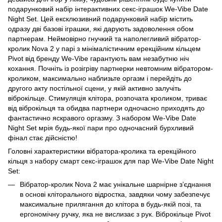
подарунковий набір інтерактивних секс-іграшок We-Vibe Date
Night Set. Цей ексклюзивний подарунковий набір містить
одразу дві базові іграшки, які дарують задоволення обом
партнерам. Неймовірно гнучкий та наполегливий вібратор-
кролик Nova 2 у парі з мінімалістичним ерекційним кільцем
Pivot від бренду We-Vibe гарантують вам незабутню ніч
кохання. Почніть із розігріву партнерки невтомним вібратором-
кроликом, максимально наблизьте оргазм і перейдіть до
другого акту постільної сцени, у якій активно залучіть
віброкільце. Стимуляція клітора, розпочата кроликом, триває
від віброкільця та обидва партнери одночасно приходять до
фантастично яскравого оргазму. З набором We-Vibe Date
Night Set мрія будь-якої пари про одночасний бурхливий
фінал стає дійсністю!
Головні характеристики вібратора-кролика та ерекційного
кільця з набору смарт секс-іграшок для пар We-Vibe Date Night
Set:
Вібратор-кролик Nova 2 має унікальне шарнірне з’єднання
в основі кліторального відростка, завдяки чому забезпечує
максимальне прилягання до клітора в будь-якій позі, та
ергономічну ручку, яка не вислизає з рук. Віброкільце Pivot