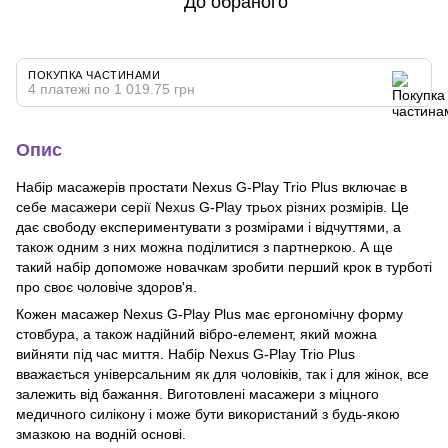
До обраного
ПОКУПКА ЧАСТИНАМИ
4 платежі по 1 019.75 грн
Опис
Набір масажерів простати Nexus G-Play Trio Plus включає в
себе масажери серії Nexus G-Play трьох різних розмірів. Це
дає свободу експериментувати з розмірами і відчуттями, а
також одним з них можна поділитися з партнеркою. А ще
такий набір допоможе новачкам зробити перший крок в турботі
про своє чоловіче здоров'я.
Кожен масажер Nexus G-Play Plus має ергономічну форму
стовбура, а також надійний вібро-елемент, який можна
вийняти під час миття. Набір Nexus G-Play Trio Plus
вважається універсальним як для чоловіків, так і для жінок, все
залежить від бажання. Виготовлені масажери з міцного
медичного силікону і може бути використаний з будь-якою
змазкою на водній основі.