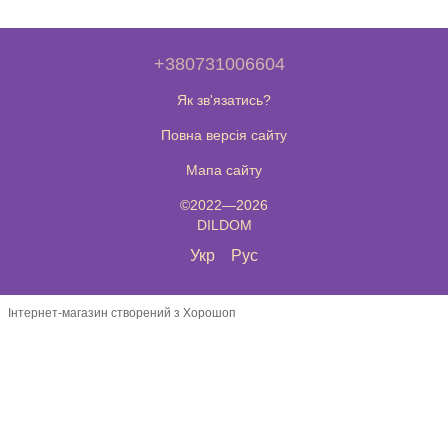
+380731006604
Як зв'язатись?
Повна версія сайту
Мапа сайту
©2022—2026
DILDOM
Укр
Рус
Інтернет-магазин створений з Хорошоп