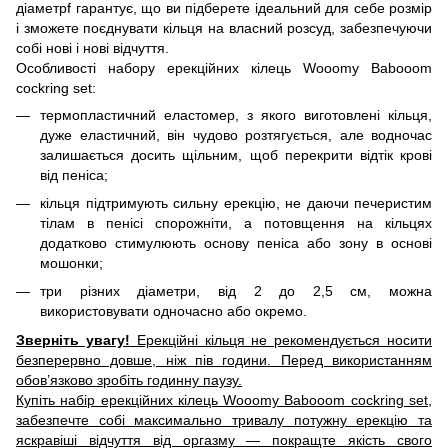
діаметрf гарантує, що ви підберете ідеальний для себе розмір
і зможете поєднувати кільця на власний розсуд, забезпечуючи
собі нові і нові відчуття.
Особливості набору ерекційних кілець Wooomy Babooom
cockring set:
термопластичний еластомер, з якого виготовлені кільця,
дуже еластичний, він чудово розтягується, але водночас
залишається досить щільним, щоб перекрити відтік крові
від пеніса;
кільця підтримують сильну ерекцію, не даючи печеристим
тілам в пенісі спорожніти, а потовщення на кільцях
додатково стимулюють основу пеніса або зону в основі
мошонки;
три різних діаметри, від 2 до 2,5 см, можна
використовувати одночасно або окремо.
Зверніть увагу!
Ерекційні кільця не рекомендується носити
безперервно довше, ніж пів години. Перед використанням
обов’язково зробіть годинну паузу.
Купіть набір ерекційних кілець Wooomy Babooom cockring set,
забезпечте собі максимально тривалу потужну ерекцію та
яскравіші відчуття від оргазму — покращте якість свого