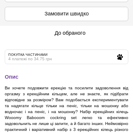
Замовити швидко
До обраного
ПОКУПКА ЧАСТИНАМИ
4 платежі по 34.75 грн
Опис
Ви хочете подовжити ерекцію та посилити задоволення від
оргазму з ерекційним кільцем, але не знаєте, як підібрати
відповідне за розміром? Вам подобається експериментувати
та надягати кільце тільки на пеніс, тільки на мошонку або
водночас і на пеніс, і на мошонку? Набір ерекційних кілець
Wooomy Babooom cockring set легко та ефективно
задовольнить не лише ці запити, а й багато інших. Неймовірно
практичний і варіативний набір з 3 ерекційних кілець різного