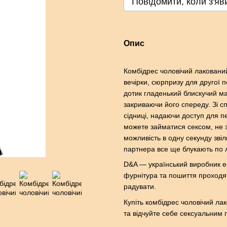
Повідомити, коли з'яв
Опис
Комбідрес чоловічий лаковани
вечірки, сюрпризу для другої 
дотик гладенький блискучий ма
закриваючи його спереду. Зі с
сідниці, надаючи доступ для 
можете займатися сексом, не з
можливість в одну секунду звіл
партнера все ще блукають по 
D&A — український виробник еро
фурнітура та пошиття проходят
радувати.
Купіть комбідрес чоловічий л
та відчуйте себе сексуальним