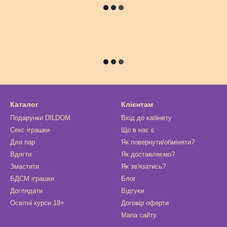
Каталог
Клієнтам
Подарунки DILDOM
Вхід до кабінету
Секс іграшки
Що в нас є
Для пар
Як повернути/обміняти?
Вдягти
Як доставляємо?
Змастити
Як зв'язатись?
БДСМ іграшки
Блог
Доглядати
Відгуки
Освітні курси 18+
Договір оферти
Мапа сайту