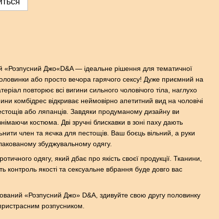
иться
й «Розпусний Джо«D&A — ідеальне рішення для тематичної
половинки або просто вечора гарячого сексу! Дуже приємний на
теріал повторює всі вигини сильного чоловічого тіла, наглухо
пини комбідрес відкриває неймовірно апетитний вид на чоловічі
пестощів або ляпанців. Завдяки продуманому дизайну ви
німаючи костюма. Дві зручні блискавки в зоні паху дають
ьнити член та яєчка для пестощів. Ваш боєць вільний, а руки
лакованому збуджувальному одягу.
тичного одягу, який дбає про якість своєї продукції. Тканини,
ь контроль якості та сексуальне вбрання буде довго вас
акований «Розпусний Джо» D&A, здивуйте свою другу половинку
 пристрасним розпусником.