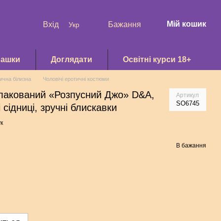
Мій кошик
Вхід
Бажання
Укр
рашки
Доглядати
Освітні курси 18+
ична білизна
Чоловічі еротичні костюми
 лакований «Розпусний Джо» D&A,
Артикул
SO6745
 сідниці, зручні блискавки
к
В бажання