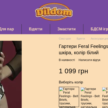
Для пар
Вдягти
Змастити
БДСМ іг
Секс-шоп
Вдягти
Аксесуари дл
Гартери Feral Feelings
шкіра, колір білий
В наявності
Написати відгук
1 099 грн
Виберіть колір