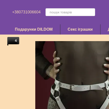
Перейти до основного контенту
+380731006604
Подарунки DILDOM
Секс іграшки
4