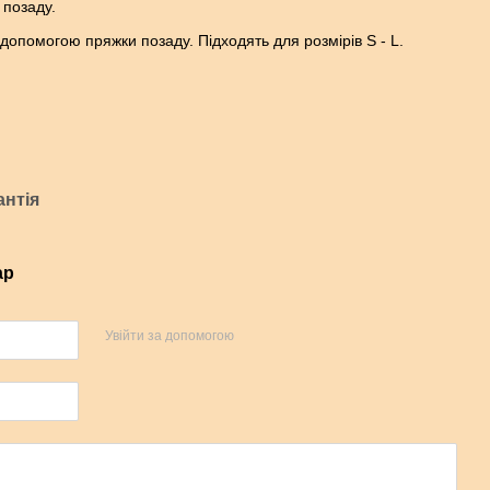
 позаду.
 допомогою пряжки позаду. Підходять для розмірів S - L.
антія
ар
Увійти за допомогою