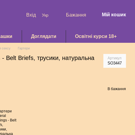
Мій кошик
Вхід
Бажання
Укр
рашки
Доглядати
Освітні курси 18+
я сексу
Гартери
 - Belt Briefs, трусики, натуральна
Артикул
SO3447
В бажання