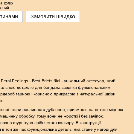
стинами
Замовити швидко
ral Feelings - Best Briefs білі - унікальний аксесуар, який
нальною деталлю для бондажа завдяки функціональним
гардероб гарною і корисною прикрасою з натуральної шкіри!
ів.
кісної шкіри рослинного дублення, приємною на дотик і міцною.
машинну обробку, тому вони не жорсткі і без зачіпок.
ована фурнітура сріблястого кольору. В конструкції
і в той же час функціональна деталь, яка стане у нагоді для