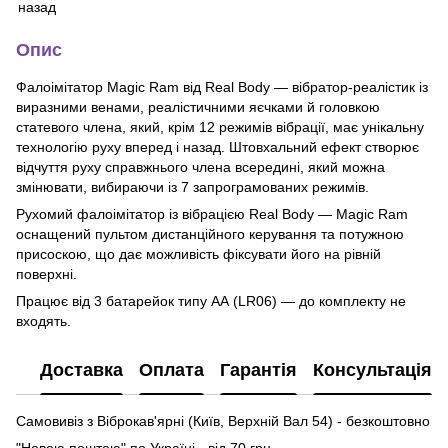
Опис
Фалоімітатор Magic Ram від Real Body — вібратор-реалістик із
виразними венами, реалістичними яєчками й головкою
статевого члена, який, крім 12 режимів вібрації, має унікальну
технологію руху вперед і назад. Штовхальний ефект створює
відчуття руху справжнього члена всередині, який можна
змінювати, вибираючи із 7 запрограмованих режимів.
Рухомий фалоімітатор із вібрацією Real Body — Magic Ram
оснащений пультом дистанційного керування та потужною
присоскою, що дає можливість фіксувати його на рівній
поверхні.
Працює від 3 батарейок типу АА (LR06) — до комплекту не
входять.
Доставка
Оплата
Гарантія
Консультація
Самовивіз з Віброкав'ярні (Київ, Верхній Вал 54) - безкоштовно
"Новою поштою" по Україні - від 70 грн